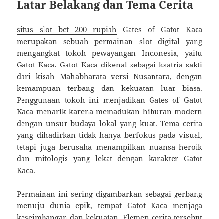
Latar Belakang dan Tema Cerita
situs slot bet 200 rupiah
Gates of Gatot Kaca
merupakan sebuah permainan slot digital yang
mengangkat tokoh pewayangan Indonesia, yaitu
Gatot Kaca. Gatot Kaca dikenal sebagai ksatria sakti
dari kisah Mahabharata versi Nusantara, dengan
kemampuan terbang dan kekuatan luar biasa.
Penggunaan tokoh ini menjadikan Gates of Gatot
Kaca menarik karena memadukan hiburan modern
dengan unsur budaya lokal yang kuat. Tema cerita
yang dihadirkan tidak hanya berfokus pada visual,
tetapi juga berusaha menampilkan nuansa heroik
dan mitologis yang lekat dengan karakter Gatot
Kaca.
Permainan ini sering digambarkan sebagai gerbang
menuju dunia epik, tempat Gatot Kaca menjaga
keseimbangan dan kekuatan. Elemen cerita tersebut