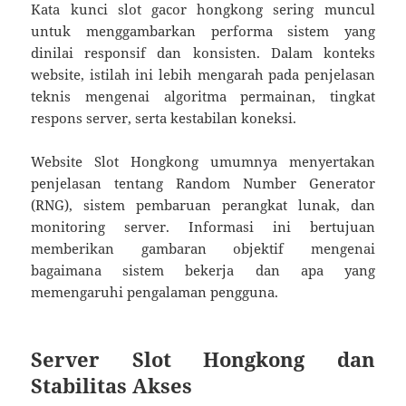
Kata kunci slot gacor hongkong sering muncul
untuk menggambarkan performa sistem yang
dinilai responsif dan konsisten. Dalam konteks
website, istilah ini lebih mengarah pada penjelasan
teknis mengenai algoritma permainan, tingkat
respons server, serta kestabilan koneksi.
Website Slot Hongkong umumnya menyertakan
penjelasan tentang Random Number Generator
(RNG), sistem pembaruan perangkat lunak, dan
monitoring server. Informasi ini bertujuan
memberikan gambaran objektif mengenai
bagaimana sistem bekerja dan apa yang
memengaruhi pengalaman pengguna.
Server Slot Hongkong dan
Stabilitas Akses