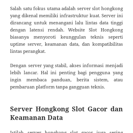
Salah satu fokus utama adalah server slot hongkong
yang dikenal memiliki infrastruktur kuat. Server ini
dirancang untuk menangani lalu lintas data tinggi
dengan latensi rendah. Website Slot Hongkong
biasanya menyoroti keunggulan teknis seperti
uptime server, keamanan data, dan kompatibilitas
lintas perangkat.
Dengan server yang stabil, akses informasi menjadi
lebih lancar. Hal ini penting bagi pengguna yang
ingin membaca panduan, berita sistem, atau
pembaruan platform tanpa gangguan teknis.
Server Hongkong Slot Gacor dan
Keamanan Data
Istilah server hongkong slot gacor juga sering