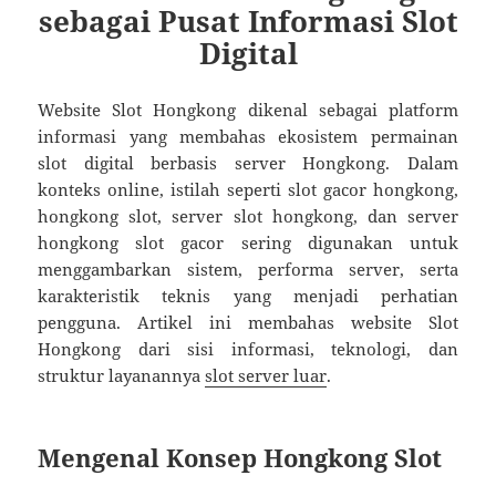
sebagai Pusat Informasi Slot
Digital
Website Slot Hongkong dikenal sebagai platform
informasi yang membahas ekosistem permainan
slot digital berbasis server Hongkong. Dalam
konteks online, istilah seperti slot gacor hongkong,
hongkong slot, server slot hongkong, dan server
hongkong slot gacor sering digunakan untuk
menggambarkan sistem, performa server, serta
karakteristik teknis yang menjadi perhatian
pengguna. Artikel ini membahas website Slot
Hongkong dari sisi informasi, teknologi, dan
struktur layanannya
slot server luar
.
Mengenal Konsep Hongkong Slot