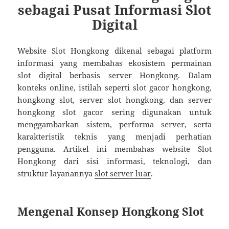
sebagai Pusat Informasi Slot
Digital
Website Slot Hongkong dikenal sebagai platform
informasi yang membahas ekosistem permainan
slot digital berbasis server Hongkong. Dalam
konteks online, istilah seperti slot gacor hongkong,
hongkong slot, server slot hongkong, dan server
hongkong slot gacor sering digunakan untuk
menggambarkan sistem, performa server, serta
karakteristik teknis yang menjadi perhatian
pengguna. Artikel ini membahas website Slot
Hongkong dari sisi informasi, teknologi, dan
struktur layanannya
slot server luar
.
Mengenal Konsep Hongkong Slot