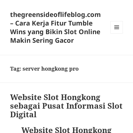
thegreensideoflifeblog.com
– Cara Kerja Fitur Tumble
Wins yang Bikin Slot Online
MENU
Makin Sering Gacor
AND
WIDGETS
Tag:
server hongkong pro
Website Slot Hongkong
sebagai Pusat Informasi Slot
Digital
Website Slot Hongkong