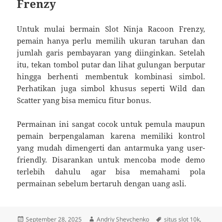
Frenzy
Untuk mulai bermain Slot Ninja Racoon Frenzy,
pemain hanya perlu memilih ukuran taruhan dan
jumlah garis pembayaran yang diinginkan. Setelah
itu, tekan tombol putar dan lihat gulungan berputar
hingga berhenti membentuk kombinasi simbol.
Perhatikan juga simbol khusus seperti Wild dan
Scatter yang bisa memicu fitur bonus.
Permainan ini sangat cocok untuk pemula maupun
pemain berpengalaman karena memiliki kontrol
yang mudah dimengerti dan antarmuka yang user-
friendly. Disarankan untuk mencoba mode demo
terlebih dahulu agar bisa memahami pola
permainan sebelum bertaruh dengan uang asli.
Posted
Author
Tags
September 28, 2025
Andriy Shevchenko
situs slot 10k
,