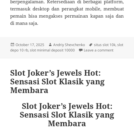
berpengalaman. Ketersediaan di berbagai platform,
termasuk desktop dan perangkat mobile, membuat
pemain bisa mengakses permainan kapan saja dan
di mana saja.
Posted
Author
Tags
October 17, 2025
Andriy Shevchenko
situs slot 10k
,
slot
on
on Slot The
depo 10 rb
,
slot minimal deposit 10000
Leave a comment
Slot Joker’s Jewels Hot:
Sensasi Slot Klasik yang
Membara
Slot Joker’s Jewels Hot:
Sensasi Slot Klasik yang
Membara