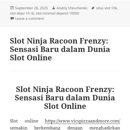
Posted
Author
Tags
September 28, 2025
Andriy Shevchenko
situs slot 10k
,
on
slot depo 10 rb
,
slot minimal deposit 10000
on Slot Joker’s Jewels Hot: Sensasi Slot Klasik yang 
Leave a comment
Slot Ninja Racoon Frenzy:
Sensasi Baru dalam Dunia
Slot Online
Slot Ninja Racoon Frenzy:
Sensasi Baru dalam Dunia
Slot Online
Slot online
https://www.vicspizzaandmore.com/
semakin berkembang dengan menghadirkan