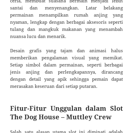
ceria, membuat suasana bermain menjadi lebih
santai dan menyenangkan. Latar belakang
permainan menampilkan rumah anjing yang
nyaman, lengkap dengan berbagai aksesoris seperti
tulang dan mangkuk makanan yang menambah
nuansa lucu dan menarik.
Desain grafis yang tajam dan animasi halus
memberikan pengalaman visual yang memikat.
Setiap simbol dalam permainan, seperti berbagai
jenis anjing dan perlengkapannya, dirancang
dengan detail yang apik sehingga pemain dapat
merasakan keseruan dari setiap putaran.
Fitur-Fitur Unggulan dalam Slot
The Dog House – Muttley Crew
Salah satu alasan utama slot ini diminati adalah