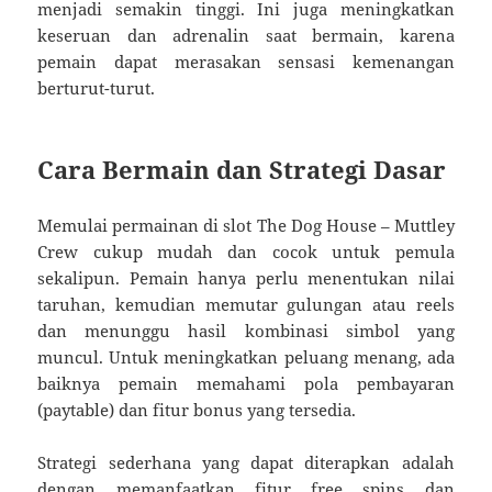
menjadi semakin tinggi. Ini juga meningkatkan
keseruan dan adrenalin saat bermain, karena
pemain dapat merasakan sensasi kemenangan
berturut-turut.
Cara Bermain dan Strategi Dasar
Memulai permainan di slot The Dog House – Muttley
Crew cukup mudah dan cocok untuk pemula
sekalipun. Pemain hanya perlu menentukan nilai
taruhan, kemudian memutar gulungan atau reels
dan menunggu hasil kombinasi simbol yang
muncul. Untuk meningkatkan peluang menang, ada
baiknya pemain memahami pola pembayaran
(paytable) dan fitur bonus yang tersedia.
Strategi sederhana yang dapat diterapkan adalah
dengan memanfaatkan fitur free spins dan