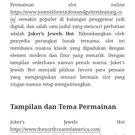
Permainan slot online
https://www.neatnelitewindowandguttercleaning.co
m/
semakin populer di kalangan penggemar judi
digital, dan salah satu judul yang mencuri perhatian
adalah
Joker’s Jewels Hot
. Dikembangkan oleh
penyedia perangkat lunak ternama, slot ini
membawa nuansa klasik yang dipadukan dengan
elemen modern dan fitur yang menarik. Dengan
tampilan sederhana namun penuh warna, Joker’s
Jewels Hot menjadi pilihan favorit para pemain
yang menginginkan sensasi bermain slot yang
ringan namun tetap menguntungkan.
Tampilan dan Tema Permainan
Joker’s Jewels Hot
https://www.thenorthcoastofamerica.com/