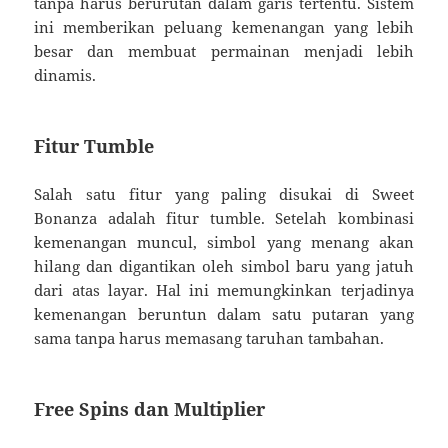
tanpa harus berurutan dalam garis tertentu. Sistem
ini memberikan peluang kemenangan yang lebih
besar dan membuat permainan menjadi lebih
dinamis.
Fitur Tumble
Salah satu fitur yang paling disukai di Sweet
Bonanza adalah fitur tumble. Setelah kombinasi
kemenangan muncul, simbol yang menang akan
hilang dan digantikan oleh simbol baru yang jatuh
dari atas layar. Hal ini memungkinkan terjadinya
kemenangan beruntun dalam satu putaran yang
sama tanpa harus memasang taruhan tambahan.
Free Spins dan Multiplier