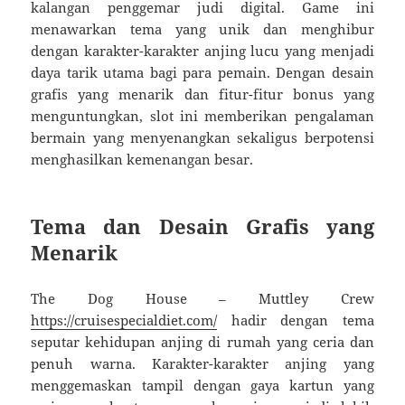
kalangan penggemar judi digital. Game ini
menawarkan tema yang unik dan menghibur
dengan karakter-karakter anjing lucu yang menjadi
daya tarik utama bagi para pemain. Dengan desain
grafis yang menarik dan fitur-fitur bonus yang
menguntungkan, slot ini memberikan pengalaman
bermain yang menyenangkan sekaligus berpotensi
menghasilkan kemenangan besar.
Tema dan Desain Grafis yang
Menarik
The Dog House – Muttley Crew
https://cruisespecialdiet.com/
hadir dengan tema
seputar kehidupan anjing di rumah yang ceria dan
penuh warna. Karakter-karakter anjing yang
menggemaskan tampil dengan gaya kartun yang