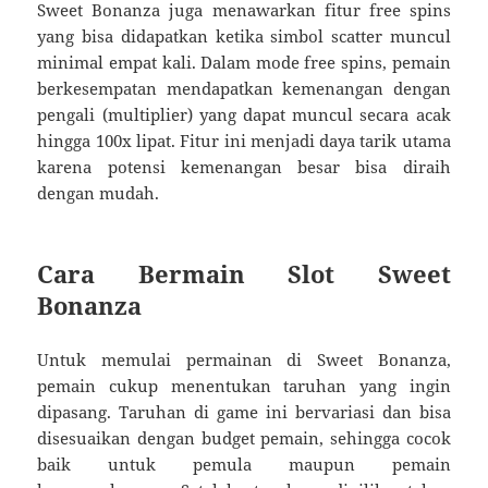
Sweet Bonanza juga menawarkan fitur free spins
yang bisa didapatkan ketika simbol scatter muncul
minimal empat kali. Dalam mode free spins, pemain
berkesempatan mendapatkan kemenangan dengan
pengali (multiplier) yang dapat muncul secara acak
hingga 100x lipat. Fitur ini menjadi daya tarik utama
karena potensi kemenangan besar bisa diraih
dengan mudah.
Cara Bermain Slot Sweet
Bonanza
Untuk memulai permainan di Sweet Bonanza,
pemain cukup menentukan taruhan yang ingin
dipasang. Taruhan di game ini bervariasi dan bisa
disesuaikan dengan budget pemain, sehingga cocok
baik untuk pemula maupun pemain