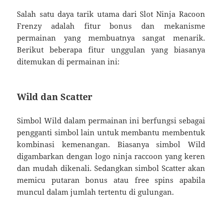
Salah satu daya tarik utama dari Slot Ninja Racoon
Frenzy adalah fitur bonus dan mekanisme
permainan yang membuatnya sangat menarik.
Berikut beberapa fitur unggulan yang biasanya
ditemukan di permainan ini:
Wild dan Scatter
Simbol Wild dalam permainan ini berfungsi sebagai
pengganti simbol lain untuk membantu membentuk
kombinasi kemenangan. Biasanya simbol Wild
digambarkan dengan logo ninja raccoon yang keren
dan mudah dikenali. Sedangkan simbol Scatter akan
memicu putaran bonus atau free spins apabila
muncul dalam jumlah tertentu di gulungan.