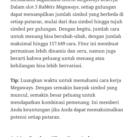
Dalam slot
5 Rabbits Megaways
, setiap gulungan
dapat menampilkan jumlah simbol yang berbeda di
setiap putaran, mulai dari dua simbol hingga tujuh
simbol per gulungan. Dengan begitu, jumlah cara
untuk menang bisa berubah-ubah, dengan jumlah
maksimal hingga 117.649 cara. Fitur ini membuat
permainan lebih dinamis dan seru, namun juga
berarti bahwa peluang untuk menang atau
kehilangan bisa lebih bervariasi.
Tip
: Luangkan waktu untuk memahami cara kerja
Megaways. Dengan semakin banyak simbol yang
muncul, semakin besar peluang untuk
mendapatkan kombinasi pemenang. Ini memberi
Anda keuntungan jika Anda dapat memaksimalkan
potensi setiap putaran.