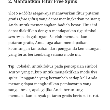
2. Manfaatkan Fitur Free Spins
Slot
5 Rabbits Megaways
menawarkan fitur putaran
gratis (
free spins
) yang dapat meningkatkan peluang
Anda untuk memenangkan hadiah besar. Fitur ini
dapat diaktifkan dengan mendapatkan tiga simbol
scatter
pada gulungan. Setelah mendapatkan
putaran gratis, Anda juga akan mendapatkan
keuntungan tambahan dari pengganda kemenangan
yang terus berkembang selama mode ini.
Tip
: Cobalah untuk fokus pada pencapaian simbol
scatter
yang cukup untuk mengaktifkan mode
free
spins
. Pengganda yang bertambah setiap kali Anda
menang dapat menghasilkan pembayaran yang
sangat besar, apalagi jika Anda beruntung
mendapatkan banyak putaran gratis berturut-turut.