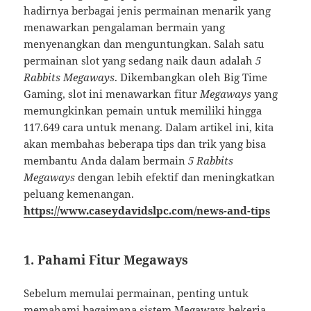
hadirnya berbagai jenis permainan menarik yang
menawarkan pengalaman bermain yang
menyenangkan dan menguntungkan. Salah satu
permainan slot yang sedang naik daun adalah
5
Rabbits Megaways
. Dikembangkan oleh Big Time
Gaming, slot ini menawarkan fitur
Megaways
yang
memungkinkan pemain untuk memiliki hingga
117.649 cara untuk menang. Dalam artikel ini, kita
akan membahas beberapa tips dan trik yang bisa
membantu Anda dalam bermain
5 Rabbits
Megaways
dengan lebih efektif dan meningkatkan
peluang kemenangan.
https://www.caseydavidslpc.com/news-and-tips
1. Pahami Fitur Megaways
Sebelum memulai permainan, penting untuk
memahami bagaimana sistem Megaways bekerja.