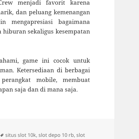
rew menjadi favorit karena
narik, dan peluang kemenangan
in mengapresiasi bagaimana
hiburan sekaligus kesempatan
ahami, game ini cocok untuk
an. Ketersediaan di berbagai
 perangkat mobile, membuat
pan saja dan di mana saja.
Tags
situs slot 10k
,
slot depo 10 rb
,
slot