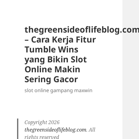
thegreensideoflifeblog.co
– Cara Kerja Fitur
Tumble Wins
yang Bikin Slot
Online Makin
Sering Gacor
slot online gampang maxwin
Copyright 2026
thegreensideoflifeblog.com
. All
rights reserved