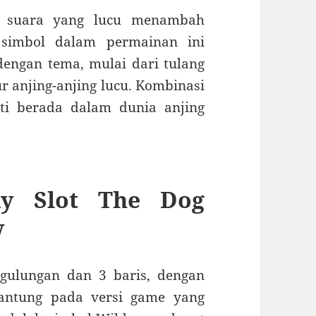
ek suara yang lucu menambah
 simbol dalam permainan ini
 dengan tema, mulai dari tulang
ur anjing-anjing lucu. Kombinasi
ti berada dalam dunia anjing
ay Slot The Dog
w
 gulungan dan 3 baris, dengan
rgantung pada versi game yang