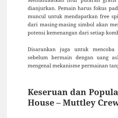
Memanfaatkan fitur putaran gratis
dianjurkan. Pemain harus fokus pad
muncul untuk mendapatkan free spin
dari masing-masing simbol akan 
potensi kemenangan dari setiap komb
Disarankan juga untuk mencoba
sebelum bermain dengan uang as
mengenal mekanisme permainan tanpa
Keseruan dan Popular
House – Muttley Cre