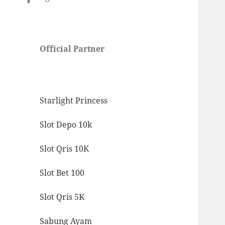
Official Partner
Starlight Princess
Slot Depo 10k
Slot Qris 10K
Slot Bet 100
Slot Qris 5K
Sabung Ayam