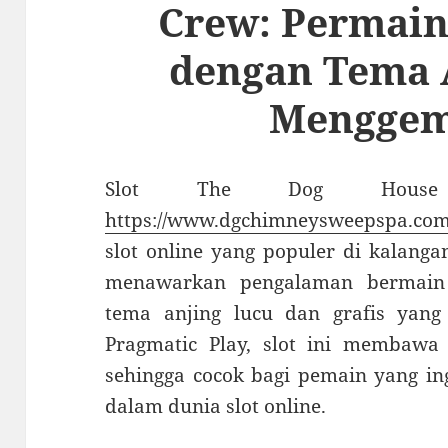
Crew: Permain
dengan Tema 
Menggem
Slot The Dog Hous
https://www.dgchimneysweepspa.com
slot online yang populer di kalanga
menawarkan pengalaman bermain
tema anjing lucu dan grafis yan
Pragmatic Play, slot ini membawa
sehingga cocok bagi pemain yang in
dalam dunia slot online.