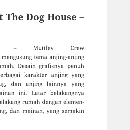
t The Dog House –
e – Muttley Crew
mengusung tema anjing-anjing
umah. Desain grafisnya penuh
erbagai karakter anjing yang
ug, dan anjing lainnya yang
inan ini. Latar belakangnya
elakang rumah dengan elemen-
ang, dan mainan, yang semakin