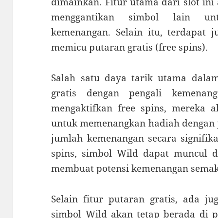
dimainkan. Fitur utama dari slot in
menggantikan simbol lain un
kemenangan. Selain itu, terdapat j
memicu putaran gratis (free spins).
Salah satu daya tarik utama dalam 
gratis dengan pengali kemenang
mengaktifkan free spins, mereka
untuk memenangkan hadiah dengan p
jumlah kemenangan secara signifika
spins, simbol Wild dapat muncul 
membuat potensi kemenangan semaki
Selain fitur putaran gratis, ada ju
simbol Wild akan tetap berada di p