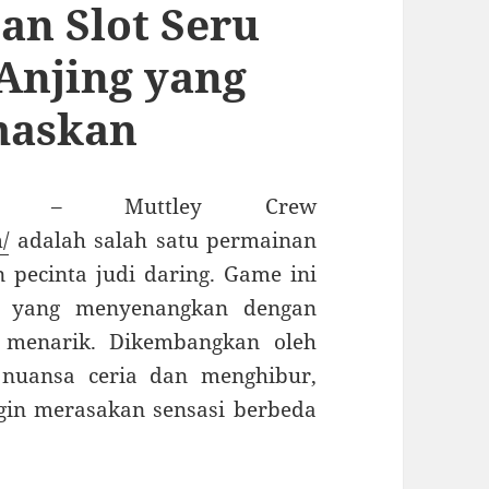
an Slot Seru
Anjing yang
askan
e – Muttley Crew
/
adalah salah satu permainan
n pecinta judi daring. Game ini
 yang menyenangkan dengan
g menarik. Dikembangkan oleh
 nuansa ceria dan menghibur,
gin merasakan sensasi berbeda