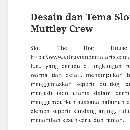
Desain dan Tema Slo
Muttley Crew
Slot The Dog Hous
https://www.vitruviandentalarts.com/
lucu yang berada di lingkungan r
warna dan detail, menampilkan b
menggemaskan seperti bulldog, p
menjadi ikon utama dalam perma
menggambarkan suasana halaman b
elemen seperti kandang anjing, tul
menambah kesan ceria dan ramah.