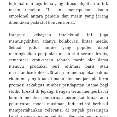
terkenal dan lagu tema yang khusus digubah untuk
mesin tersebut. Hal ini menciptakan ikatan
emosional antara pemain dan mesin yang jarang
ditemukan pada slot konvensional.
Integrasi kekayaan intelektual ini juga
memungkinkan adanya kolaborasi lintas media.
Sebuah judul anime yang populer dapat
meningkatkan penjualan mesin slot secara drastis,
sementara kesuksesan sebuah mesin slot dapat
memicu produksi seri animasi baru atau
merchandise koleksi. Strategi ini menciptakan siklus
ekonomi yang kuat di mana slot menjadi platform
promosi sekaligus sumber pendapatan utama bagi
studio kreatif di Jepang. Dengan terus memperbarui
konten melalui pembaruan perangkat lunak atau
peluncuran model musiman, industri ini berhasil
mempertahankan relevansi di tengah persaingan
ketat dengan game seluler. Pengalaman imersif