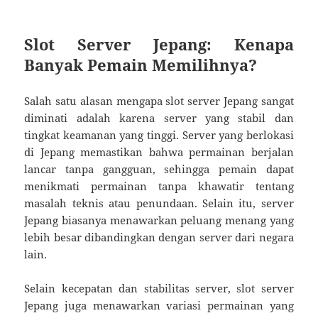
Slot Server Jepang: Kenapa
Banyak Pemain Memilihnya?
Salah satu alasan mengapa slot server Jepang sangat
diminati adalah karena server yang stabil dan
tingkat keamanan yang tinggi. Server yang berlokasi
di Jepang memastikan bahwa permainan berjalan
lancar tanpa gangguan, sehingga pemain dapat
menikmati permainan tanpa khawatir tentang
masalah teknis atau penundaan. Selain itu, server
Jepang biasanya menawarkan peluang menang yang
lebih besar dibandingkan dengan server dari negara
lain.
Selain kecepatan dan stabilitas server, slot server
Jepang juga menawarkan variasi permainan yang