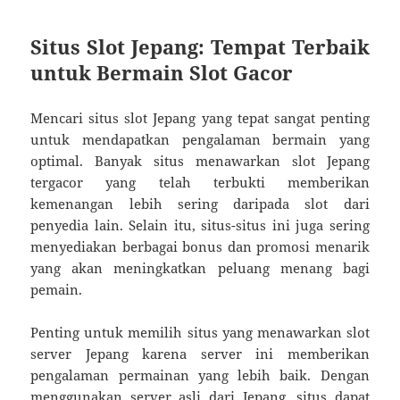
Situs Slot Jepang: Tempat Terbaik
untuk Bermain Slot Gacor
Mencari situs slot Jepang yang tepat sangat penting
untuk mendapatkan pengalaman bermain yang
optimal. Banyak situs menawarkan slot Jepang
tergacor yang telah terbukti memberikan
kemenangan lebih sering daripada slot dari
penyedia lain. Selain itu, situs-situs ini juga sering
menyediakan berbagai bonus dan promosi menarik
yang akan meningkatkan peluang menang bagi
pemain.
Penting untuk memilih situs yang menawarkan slot
server Jepang karena server ini memberikan
pengalaman permainan yang lebih baik. Dengan
menggunakan server asli dari Jepang, situs dapat