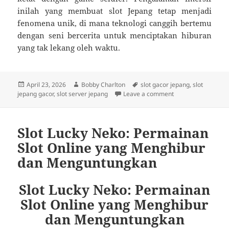
inilah yang membuat slot Jepang tetap menjadi
fenomena unik, di mana teknologi canggih bertemu
dengan seni bercerita untuk menciptakan hiburan
yang tak lekang oleh waktu.
Posted
Author
Tags
April 23, 2026
Bobby Charlton
slot gacor jepang
,
slot
on
on Keamanan Enkrip
jepang gacor
,
slot server jepang
Leave a comment
Slot Lucky Neko: Permainan
Slot Online yang Menghibur
dan Menguntungkan
Slot Lucky Neko: Permainan
Slot Online yang Menghibur
dan Menguntungkan