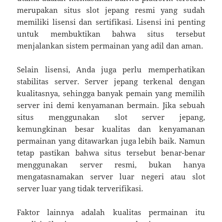
merupakan situs slot jepang resmi yang sudah
memiliki lisensi dan sertifikasi. Lisensi ini penting
untuk membuktikan bahwa situs tersebut
menjalankan sistem permainan yang adil dan aman.
Selain lisensi, Anda juga perlu memperhatikan
stabilitas server. Server jepang terkenal dengan
kualitasnya, sehingga banyak pemain yang memilih
server ini demi kenyamanan bermain. Jika sebuah
situs menggunakan slot server jepang,
kemungkinan besar kualitas dan kenyamanan
permainan yang ditawarkan juga lebih baik. Namun
tetap pastikan bahwa situs tersebut benar-benar
menggunakan server resmi, bukan hanya
mengatasnamakan server luar negeri atau slot
server luar yang tidak terverifikasi.
Faktor lainnya adalah kualitas permainan itu