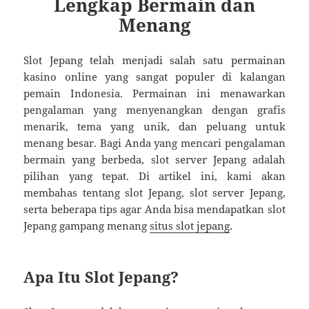
Lengkap Bermain dan
Menang
Slot Jepang telah menjadi salah satu permainan
kasino online yang sangat populer di kalangan
pemain Indonesia. Permainan ini menawarkan
pengalaman yang menyenangkan dengan grafis
menarik, tema yang unik, dan peluang untuk
menang besar. Bagi Anda yang mencari pengalaman
bermain yang berbeda, slot server Jepang adalah
pilihan yang tepat. Di artikel ini, kami akan
membahas tentang slot Jepang, slot server Jepang,
serta beberapa tips agar Anda bisa mendapatkan slot
Jepang gampang menang
situs slot jepang
.
Apa Itu Slot Jepang?