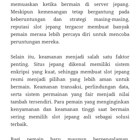
memuaskan ketika bermain di server jepang.
Meskipun kemenangan tetap bergantung pada
keberuntungan dan strategi masing-masing,
reputasi slot jepang tergacor membuat banyak
pemain merasa lebih percaya diri untuk mencoba
peruntungan mereka.
Selain itu, keamanan menjadi salah satu faktor
penting. Situs jepang dikenal memiliki sistem
enkripsi yang kuat, sehingga membuat slot jepang
resmi menjadi pilihan yang lebih aman untuk
bermain. Keamanan transaksi, perlindungan data,
serta sistem permainan yang fair menjadi nilai
tambah tersendiri. Para pemain yang menginginkan
kenyamanan dan keamanan tinggi saat bermain
sering memilih slot jepang asli sebagai solusi
terbaik.
Bagi pemain baru maupun berpengalaman,