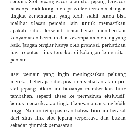
sendiri. Slot jepang gacor atau slot jepang tergacor
biasanya didukung oleh provider ternama dengan
tingkat kemenangan yang lebih stabil. Anda bisa
melihat ulasan pemain lain untuk memastikan
apakah situs tersebut benar-benar memberikan
kenyamanan bermain dan kesempatan menang yang
baik. Jangan tergiur hanya oleh promosi, perhatikan
juga reputasi situs tersebut di kalangan komunitas
pemain.
Bagi pemain yang ingin meningkatkan peluang
mereka, beberapa situs juga menyediakan akun pro
slot jepang. Akun ini biasanya memberikan fitur
tambahan, seperti akses ke permainan eksklusif,
bonus menarik, atau tingkat kenyamanan yang lebih
tinggi. Namun tetap pastikan bahwa fitur ini berasal
dari situs
link slot jepang
terpercaya dan bukan
sekadar gimmick pemasaran.