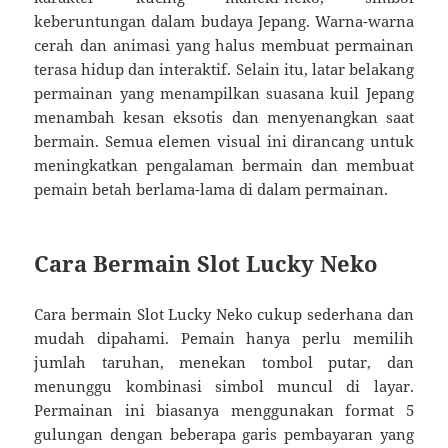
keberuntungan dalam budaya Jepang. Warna-warna
cerah dan animasi yang halus membuat permainan
terasa hidup dan interaktif. Selain itu, latar belakang
permainan yang menampilkan suasana kuil Jepang
menambah kesan eksotis dan menyenangkan saat
bermain. Semua elemen visual ini dirancang untuk
meningkatkan pengalaman bermain dan membuat
pemain betah berlama-lama di dalam permainan.
Cara Bermain Slot Lucky Neko
Cara bermain Slot Lucky Neko cukup sederhana dan
mudah dipahami. Pemain hanya perlu memilih
jumlah taruhan, menekan tombol putar, dan
menunggu kombinasi simbol muncul di layar.
Permainan ini biasanya menggunakan format 5
gulungan dengan beberapa garis pembayaran yang