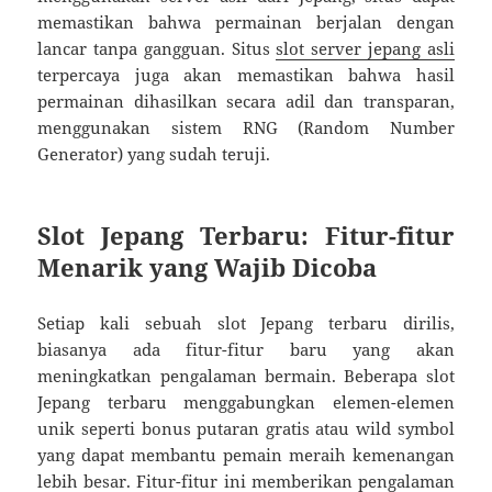
memastikan bahwa permainan berjalan dengan
lancar tanpa gangguan. Situs
slot server jepang asli
terpercaya juga akan memastikan bahwa hasil
permainan dihasilkan secara adil dan transparan,
menggunakan sistem RNG (Random Number
Generator) yang sudah teruji.
Slot Jepang Terbaru: Fitur-fitur
Menarik yang Wajib Dicoba
Setiap kali sebuah slot Jepang terbaru dirilis,
biasanya ada fitur-fitur baru yang akan
meningkatkan pengalaman bermain. Beberapa slot
Jepang terbaru menggabungkan elemen-elemen
unik seperti bonus putaran gratis atau wild symbol
yang dapat membantu pemain meraih kemenangan
lebih besar. Fitur-fitur ini memberikan pengalaman