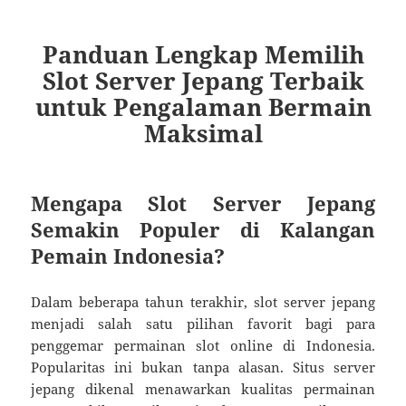
Panduan Lengkap Memilih
Slot Server Jepang Terbaik
untuk Pengalaman Bermain
Maksimal
Mengapa Slot Server Jepang
Semakin Populer di Kalangan
Pemain Indonesia?
Dalam beberapa tahun terakhir, slot server jepang
menjadi salah satu pilihan favorit bagi para
penggemar permainan slot online di Indonesia.
Popularitas ini bukan tanpa alasan. Situs server
jepang dikenal menawarkan kualitas permainan