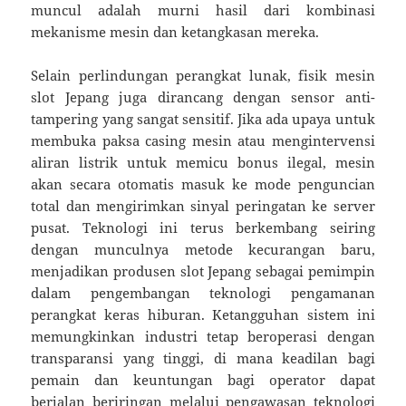
muncul adalah murni hasil dari kombinasi
mekanisme mesin dan ketangkasan mereka.
Selain perlindungan perangkat lunak, fisik mesin
slot Jepang juga dirancang dengan sensor anti-
tampering yang sangat sensitif. Jika ada upaya untuk
membuka paksa casing mesin atau mengintervensi
aliran listrik untuk memicu bonus ilegal, mesin
akan secara otomatis masuk ke mode penguncian
total dan mengirimkan sinyal peringatan ke server
pusat. Teknologi ini terus berkembang seiring
dengan munculnya metode kecurangan baru,
menjadikan produsen slot Jepang sebagai pemimpin
dalam pengembangan teknologi pengamanan
perangkat keras hiburan. Ketangguhan sistem ini
memungkinkan industri tetap beroperasi dengan
transparansi yang tinggi, di mana keadilan bagi
pemain dan keuntungan bagi operator dapat
berjalan beriringan melalui pengawasan teknologi