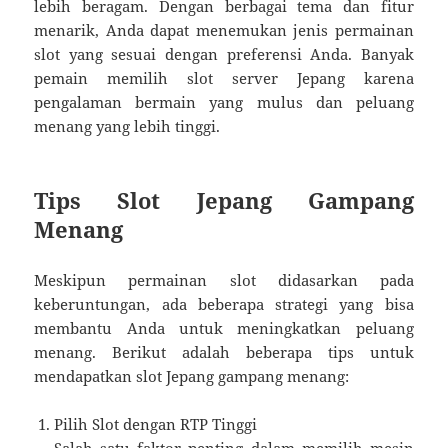
lebih beragam. Dengan berbagai tema dan fitur
menarik, Anda dapat menemukan jenis permainan
slot yang sesuai dengan preferensi Anda. Banyak
pemain memilih slot server Jepang karena
pengalaman bermain yang mulus dan peluang
menang yang lebih tinggi.
Tips Slot Jepang Gampang
Menang
Meskipun permainan slot didasarkan pada
keberuntungan, ada beberapa strategi yang bisa
membantu Anda untuk meningkatkan peluang
menang. Berikut adalah beberapa tips untuk
mendapatkan slot Jepang gampang menang:
Pilih Slot dengan RTP Tinggi
Salah satu faktor penting dalam memilih mesin