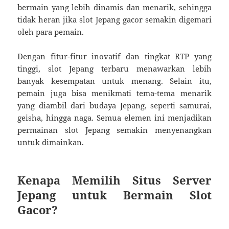
bermain yang lebih dinamis dan menarik, sehingga
tidak heran jika slot Jepang gacor semakin digemari
oleh para pemain.
Dengan fitur-fitur inovatif dan tingkat RTP yang
tinggi, slot Jepang terbaru menawarkan lebih
banyak kesempatan untuk menang. Selain itu,
pemain juga bisa menikmati tema-tema menarik
yang diambil dari budaya Jepang, seperti samurai,
geisha, hingga naga. Semua elemen ini menjadikan
permainan slot Jepang semakin menyenangkan
untuk dimainkan.
Kenapa Memilih Situs Server
Jepang untuk Bermain Slot
Gacor?