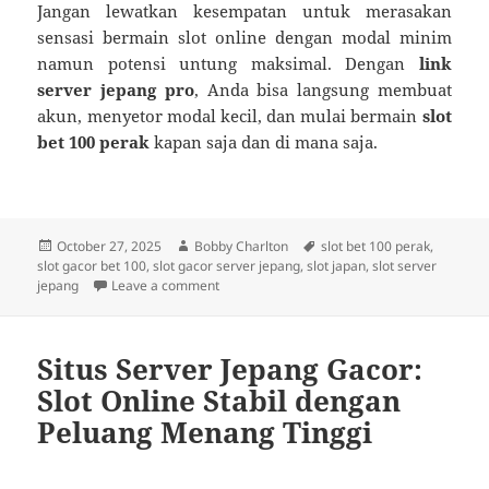
Jangan lewatkan kesempatan untuk merasakan
sensasi bermain slot online dengan modal minim
namun potensi untung maksimal. Dengan
link
server jepang pro
, Anda bisa langsung membuat
akun, menyetor modal kecil, dan mulai bermain
slot
bet 100 perak
kapan saja dan di mana saja.
Posted
Author
Tags
October 27, 2025
Bobby Charlton
slot bet 100 perak
,
on
slot gacor bet 100
,
slot gacor server jepang
,
slot japan
,
slot server
on Slot Bet 100 Perak: Main Seru dengan Mo
jepang
Leave a comment
Situs Server Jepang Gacor:
Slot Online Stabil dengan
Peluang Menang Tinggi