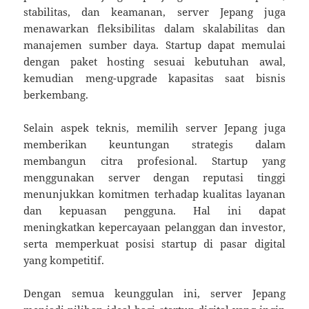
stabilitas, dan keamanan, server Jepang juga
menawarkan fleksibilitas dalam skalabilitas dan
manajemen sumber daya. Startup dapat memulai
dengan paket hosting sesuai kebutuhan awal,
kemudian meng-upgrade kapasitas saat bisnis
berkembang.
Selain aspek teknis, memilih server Jepang juga
memberikan keuntungan strategis dalam
membangun citra profesional. Startup yang
menggunakan server dengan reputasi tinggi
menunjukkan komitmen terhadap kualitas layanan
dan kepuasan pengguna. Hal ini dapat
meningkatkan kepercayaan pelanggan dan investor,
serta memperkuat posisi startup di pasar digital
yang kompetitif.
Dengan semua keunggulan ini, server Jepang