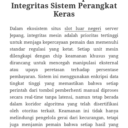
Integritas Sistem Perangkat
Keras
Dalam ekosistem situs
slot luar negeri
server
Jepang, integritas mesin adalah prioritas tertinggi
untuk menjaga kepercayaan pemain dan memenuhi
standar regulasi yang ketat. Setiap unit mesin
dilengkapi dengan chip keamanan khusus yang
dirancang untuk mencegah manipulasi eksternal
atau upaya peretasan terhadap persentase
pembayaran. Sistem ini menggunakan enkripsi data
tingkat tinggi yang memastikan bahwa setiap
perintah dari tombol pemberhenti manual diproses
secara real-time tanpa latensi, namun tetap berada
dalam koridor algoritma yang telah disertifikasi
oleh otoritas terkait. Keamanan ini tidak hanya
melindungi pengelola gerai dari kecurangan, tetapi
juga menjamin pemain bahwa setiap hasil yang