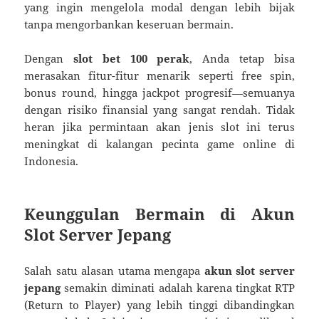
yang ingin mengelola modal dengan lebih bijak
tanpa mengorbankan keseruan bermain.
Dengan
slot bet 100 perak
, Anda tetap bisa
merasakan fitur-fitur menarik seperti free spin,
bonus round, hingga jackpot progresif—semuanya
dengan risiko finansial yang sangat rendah. Tidak
heran jika permintaan akan jenis slot ini terus
meningkat di kalangan pecinta game online di
Indonesia.
Keunggulan Bermain di Akun
Slot Server Jepang
Salah satu alasan utama mengapa
akun slot server
jepang
semakin diminati adalah karena tingkat RTP
(Return to Player) yang lebih tinggi dibandingkan