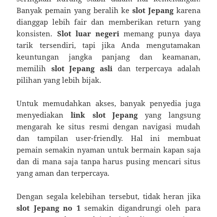
Banyak pemain yang beralih ke
slot Jepang
karena
dianggap lebih fair dan memberikan return yang
konsisten.
Slot luar negeri
memang punya daya
tarik tersendiri, tapi jika Anda mengutamakan
keuntungan jangka panjang dan keamanan,
memilih
slot Jepang asli
dan terpercaya adalah
pilihan yang lebih bijak.
Untuk memudahkan akses, banyak penyedia juga
menyediakan
link slot Jepang
yang langsung
mengarah ke situs resmi dengan navigasi mudah
dan tampilan user-friendly. Hal ini membuat
pemain semakin nyaman untuk bermain kapan saja
dan di mana saja tanpa harus pusing mencari situs
yang aman dan terpercaya.
Dengan segala kelebihan tersebut, tidak heran jika
slot Jepang no 1
semakin digandrungi oleh para