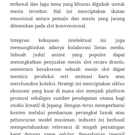
terkenal dan lagu tema yang khusus digubah untuk
mesin tersebut. Hal ini menciptakan ikatan
emosional antara pemain dan mesin yang jarang
ditemukan pada slot konvensional.
Integrasi kekayaan intelektual ini juga
memungkinkan adanya kolaborasi lintas media.
Sebuah judul anime yang populer dapat
meningkatkan penjualan mesin slot secara drastis,
sementara kesuksesan sebuah mesin slot dapat
memicu produksi seri animasi baru atau
merchandise koleksi. Strategi ini menciptakan siklus
ekonomi yang kuat di mana slot menjadi platform
promosi sekaligus sumber pendapatan utama bagi
studio kreatif di Jepang. Dengan terus memperbarui
konten melalui pembaruan perangkat lunak atau
peluncuran model musiman, industri ini berhasil
mempertahankan relevansi di tengah persaingan
ketat dengan game seluler. Pengalaman imersif