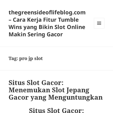
thegreensideoflifeblog.com
– Cara Kerja Fitur Tumble
Wins yang Bikin Slot Online
MENU
Makin Sering Gacor
AND
WIDGETS
Tag:
pro jp slot
Situs Slot Gacor:
Menemukan Slot Jepang
Gacor yang Menguntungkan
Situs Slot Gacor: