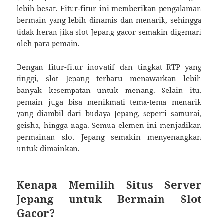
lebih besar. Fitur-fitur ini memberikan pengalaman
bermain yang lebih dinamis dan menarik, sehingga
tidak heran jika slot Jepang gacor semakin digemari
oleh para pemain.
Dengan fitur-fitur inovatif dan tingkat RTP yang
tinggi, slot Jepang terbaru menawarkan lebih
banyak kesempatan untuk menang. Selain itu,
pemain juga bisa menikmati tema-tema menarik
yang diambil dari budaya Jepang, seperti samurai,
geisha, hingga naga. Semua elemen ini menjadikan
permainan slot Jepang semakin menyenangkan
untuk dimainkan.
Kenapa Memilih Situs Server
Jepang untuk Bermain Slot
Gacor?