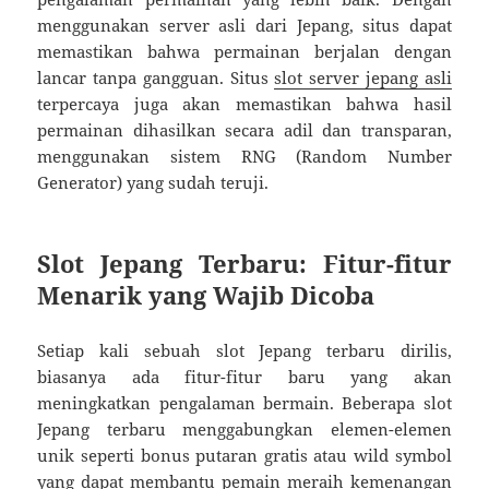
menggunakan server asli dari Jepang, situs dapat
memastikan bahwa permainan berjalan dengan
lancar tanpa gangguan. Situs
slot server jepang asli
terpercaya juga akan memastikan bahwa hasil
permainan dihasilkan secara adil dan transparan,
menggunakan sistem RNG (Random Number
Generator) yang sudah teruji.
Slot Jepang Terbaru: Fitur-fitur
Menarik yang Wajib Dicoba
Setiap kali sebuah slot Jepang terbaru dirilis,
biasanya ada fitur-fitur baru yang akan
meningkatkan pengalaman bermain. Beberapa slot
Jepang terbaru menggabungkan elemen-elemen
unik seperti bonus putaran gratis atau wild symbol
yang dapat membantu pemain meraih kemenangan