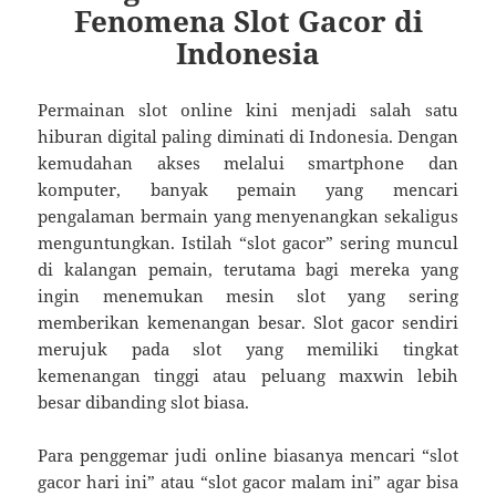
Fenomena Slot Gacor di
Indonesia
Permainan slot online kini menjadi salah satu
hiburan digital paling diminati di Indonesia. Dengan
kemudahan akses melalui smartphone dan
komputer, banyak pemain yang mencari
pengalaman bermain yang menyenangkan sekaligus
menguntungkan. Istilah “slot gacor” sering muncul
di kalangan pemain, terutama bagi mereka yang
ingin menemukan mesin slot yang sering
memberikan kemenangan besar. Slot gacor sendiri
merujuk pada slot yang memiliki tingkat
kemenangan tinggi atau peluang maxwin lebih
besar dibanding slot biasa.
Para penggemar judi online biasanya mencari “slot
gacor hari ini” atau “slot gacor malam ini” agar bisa