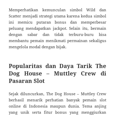
Memperhatikan kemunculan simbol Wild dan
Scatter menjadi strategi utama karena kedua simbol
ini memicu putaran bonus dan memperbesar
peluang mendapatkan jackpot. Selain itu, bermain
dengan sabar dan tidak terburu-buru bisa
membantu pemain menikmati permainan sekaligus
mengelola modal dengan bijak.
Popularitas dan Daya Tarik The
Dog House – Muttley Crew di
Pasaran Slot
Sejak diluncurkan, The Dog House – Muttley Crew
berhasil menarik perhatian banyak pemain slot
online di Indonesia maupun dunia. Tema anjing
yang unik serta fitur bonus yang menggiurkan