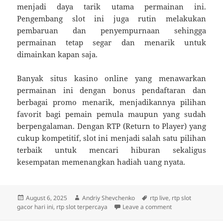
menjadi daya tarik utama permainan ini.
Pengembang slot ini juga rutin melakukan
pembaruan dan penyempurnaan sehingga
permainan tetap segar dan menarik untuk
dimainkan kapan saja.
Banyak situs kasino online yang menawarkan
permainan ini dengan bonus pendaftaran dan
berbagai promo menarik, menjadikannya pilihan
favorit bagi pemain pemula maupun yang sudah
berpengalaman. Dengan RTP (Return to Player) yang
cukup kompetitif, slot ini menjadi salah satu pilihan
terbaik untuk mencari hiburan sekaligus
kesempatan memenangkan hadiah uang nyata.
Posted
Author
Tags
August 6, 2025
Andriy Shevchenko
rtp live
,
rtp slot
on
on Slot The Dog H
gacor hari ini
,
rtp slot terpercaya
Leave a comment