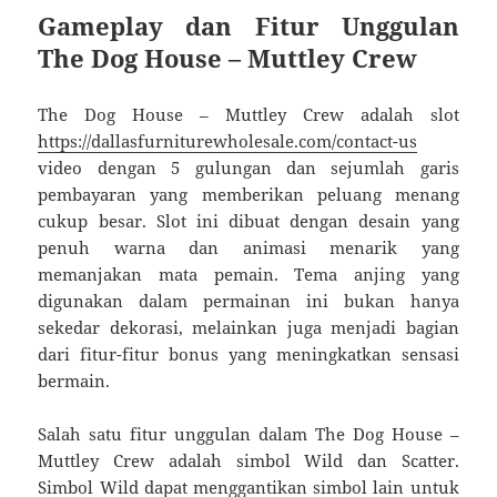
Gameplay dan Fitur Unggulan
The Dog House – Muttley Crew
The Dog House – Muttley Crew adalah slot
https://dallasfurniturewholesale.com/contact-us
video dengan 5 gulungan dan sejumlah garis
pembayaran yang memberikan peluang menang
cukup besar. Slot ini dibuat dengan desain yang
penuh warna dan animasi menarik yang
memanjakan mata pemain. Tema anjing yang
digunakan dalam permainan ini bukan hanya
sekedar dekorasi, melainkan juga menjadi bagian
dari fitur-fitur bonus yang meningkatkan sensasi
bermain.
Salah satu fitur unggulan dalam The Dog House –
Muttley Crew adalah simbol Wild dan Scatter.
Simbol Wild dapat menggantikan simbol lain untuk