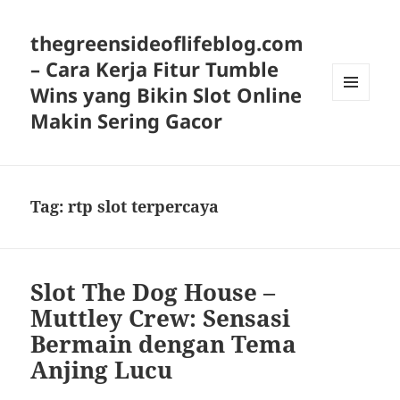
thegreensideoflifeblog.com
– Cara Kerja Fitur Tumble
Wins yang Bikin Slot Online
MENU
Makin Sering Gacor
AND
WIDGETS
Tag:
rtp slot terpercaya
Slot The Dog House –
Muttley Crew: Sensasi
Bermain dengan Tema
Anjing Lucu