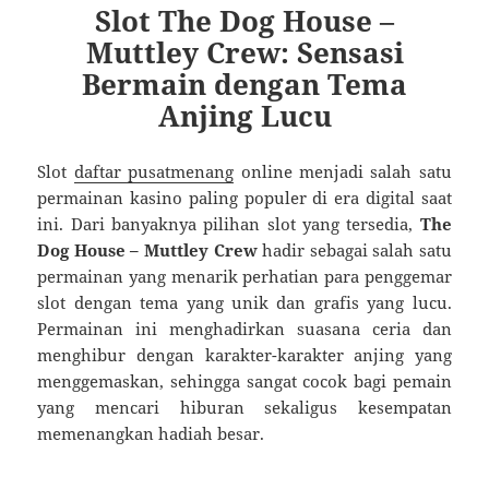
Slot The Dog House –
Muttley Crew: Sensasi
Bermain dengan Tema
Anjing Lucu
Slot
daftar pusatmenang
online menjadi salah satu
permainan kasino paling populer di era digital saat
ini. Dari banyaknya pilihan slot yang tersedia,
The
Dog House – Muttley Crew
hadir sebagai salah satu
permainan yang menarik perhatian para penggemar
slot dengan tema yang unik dan grafis yang lucu.
Permainan ini menghadirkan suasana ceria dan
menghibur dengan karakter-karakter anjing yang
menggemaskan, sehingga sangat cocok bagi pemain
yang mencari hiburan sekaligus kesempatan
memenangkan hadiah besar.