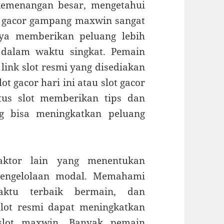
kemenangan besar, mengetahui
t gacor gampang maxwin sangat
nya memberikan peluang lebih
 dalam waktu singkat. Pemain
 link slot resmi yang disediakan
t gacor hari ini atau slot gacor
itus slot memberikan tips dan
ng bisa meningkatkan peluang
faktor lain yang menentukan
pengelolaan modal. Memahami
aktu terbaik bermain, dan
lot resmi dapat meningkatkan
slot maxwin. Banyak pemain