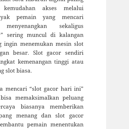
n kemudahan akses melalui
nyak pemain yang mencari
menyenangkan sekaligus
r” sering muncul di kalangan
g ingin menemukan mesin slot
an besar. Slot gacor sendiri
ingkat kemenangan tinggi atau
 slot biasa.
 mencari “slot gacor hari ini”
r bisa memaksimalkan peluang
ercaya biasanya memberikan
mpang menang dan slot gacor
membantu pemain menentukan