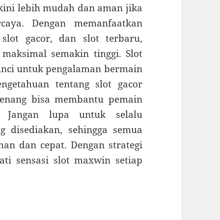
kini lebih mudah dan aman jika
ercaya. Dengan memanfaatkan
 slot gacor, dan slot terbaru,
aksimal semakin tinggi. Slot
kunci untuk pengalaman bermain
ngetahuan tentang slot gacor
menang bisa membantu pemain
. Jangan lupa untuk selalu
g disediakan, sehingga semua
an dan cepat. Dengan strategi
ti sensasi slot maxwin setiap