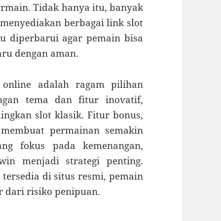
ermain. Tidak hanya itu, banyak
 menyediakan berbagai link slot
alu diperbarui agar pemain bisa
aru dengan aman.
 online adalah ragam pilihan
gan tema dan fitur inovatif,
gkan slot klasik. Fitur bonus,
if membuat permainan semakin
ang fokus pada kemenangan,
in menjadi strategi penting.
tersedia di situs resmi, pemain
 dari risiko penipuan.