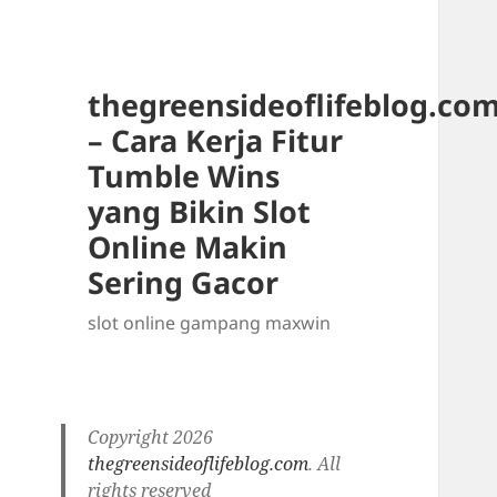
thegreensideoflifeblog.co
– Cara Kerja Fitur
Tumble Wins
yang Bikin Slot
Online Makin
Sering Gacor
slot online gampang maxwin
Copyright 2026
thegreensideoflifeblog.com
. All
rights reserved