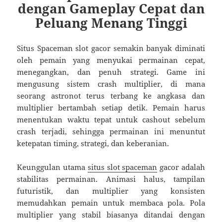
dengan Gameplay Cepat dan
Peluang Menang Tinggi
Situs Spaceman slot gacor semakin banyak diminati
oleh pemain yang menyukai permainan cepat,
menegangkan, dan penuh strategi. Game ini
mengusung sistem crash multiplier, di mana
seorang astronot terus terbang ke angkasa dan
multiplier bertambah setiap detik. Pemain harus
menentukan waktu tepat untuk cashout sebelum
crash terjadi, sehingga permainan ini menuntut
ketepatan timing, strategi, dan keberanian.
Keunggulan utama
situs slot spaceman
gacor adalah
stabilitas permainan. Animasi halus, tampilan
futuristik, dan multiplier yang konsisten
memudahkan pemain untuk membaca pola. Pola
multiplier yang stabil biasanya ditandai dengan