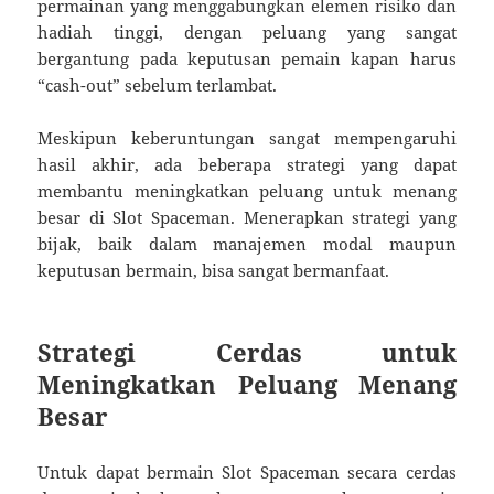
permainan yang menggabungkan elemen risiko dan
hadiah tinggi, dengan peluang yang sangat
bergantung pada keputusan pemain kapan harus
“cash-out” sebelum terlambat.
Meskipun keberuntungan sangat mempengaruhi
hasil akhir, ada beberapa strategi yang dapat
membantu meningkatkan peluang untuk menang
besar di Slot Spaceman. Menerapkan strategi yang
bijak, baik dalam manajemen modal maupun
keputusan bermain, bisa sangat bermanfaat.
Strategi Cerdas untuk
Meningkatkan Peluang Menang
Besar
Untuk dapat bermain Slot Spaceman secara cerdas