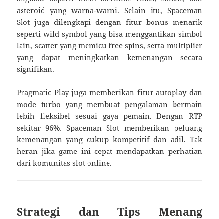
asteroid yang warna-warni. Selain itu, Spaceman
Slot juga dilengkapi dengan fitur bonus menarik
seperti wild symbol yang bisa menggantikan simbol
lain, scatter yang memicu free spins, serta multiplier
yang dapat meningkatkan kemenangan secara
signifikan.
Pragmatic Play juga memberikan fitur autoplay dan
mode turbo yang membuat pengalaman bermain
lebih fleksibel sesuai gaya pemain. Dengan RTP
sekitar 96%, Spaceman Slot memberikan peluang
kemenangan yang cukup kompetitif dan adil. Tak
heran jika game ini cepat mendapatkan perhatian
dari komunitas slot online.
Strategi dan Tips Menang