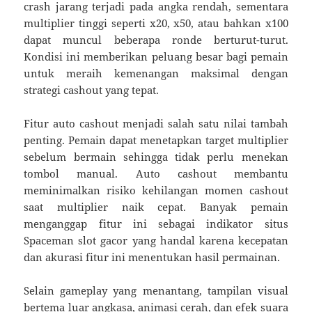
crash jarang terjadi pada angka rendah, sementara
multiplier tinggi seperti x20, x50, atau bahkan x100
dapat muncul beberapa ronde berturut-turut.
Kondisi ini memberikan peluang besar bagi pemain
untuk meraih kemenangan maksimal dengan
strategi cashout yang tepat.
Fitur auto cashout menjadi salah satu nilai tambah
penting. Pemain dapat menetapkan target multiplier
sebelum bermain sehingga tidak perlu menekan
tombol manual. Auto cashout membantu
meminimalkan risiko kehilangan momen cashout
saat multiplier naik cepat. Banyak pemain
menganggap fitur ini sebagai indikator situs
Spaceman slot gacor yang handal karena kecepatan
dan akurasi fitur ini menentukan hasil permainan.
Selain gameplay yang menantang, tampilan visual
bertema luar angkasa, animasi cerah, dan efek suara