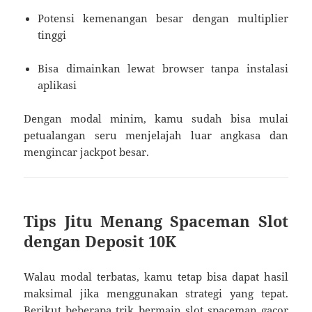
Potensi kemenangan besar dengan multiplier
tinggi
Bisa dimainkan lewat browser tanpa instalasi
aplikasi
Dengan modal minim, kamu sudah bisa mulai
petualangan seru menjelajah luar angkasa dan
mengincar jackpot besar.
Tips Jitu Menang Spaceman Slot
dengan Deposit 10K
Walau modal terbatas, kamu tetap bisa dapat hasil
maksimal jika menggunakan strategi yang tepat.
Berikut beberapa trik bermain
slot spaceman gacor