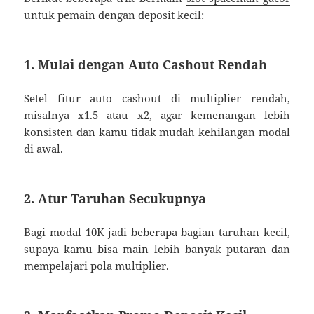
untuk pemain dengan deposit kecil:
1. Mulai dengan Auto Cashout Rendah
Setel fitur auto cashout di multiplier rendah,
misalnya x1.5 atau x2, agar kemenangan lebih
konsisten dan kamu tidak mudah kehilangan modal
di awal.
2. Atur Taruhan Secukupnya
Bagi modal 10K jadi beberapa bagian taruhan kecil,
supaya kamu bisa main lebih banyak putaran dan
mempelajari pola multiplier.