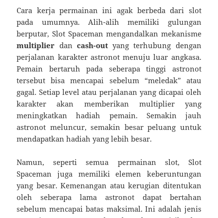
Cara kerja permainan ini agak berbeda dari slot
pada umumnya. Alih-alih memiliki gulungan
berputar, Slot Spaceman mengandalkan mekanisme
multiplier
dan
cash-out
yang terhubung dengan
perjalanan karakter astronot menuju luar angkasa.
Pemain bertaruh pada seberapa tinggi astronot
tersebut bisa mencapai sebelum “meledak” atau
gagal. Setiap level atau perjalanan yang dicapai oleh
karakter akan memberikan multiplier yang
meningkatkan hadiah pemain. Semakin jauh
astronot meluncur, semakin besar peluang untuk
mendapatkan hadiah yang lebih besar.
Namun, seperti semua permainan slot, Slot
Spaceman juga memiliki elemen keberuntungan
yang besar. Kemenangan atau kerugian ditentukan
oleh seberapa lama astronot dapat bertahan
sebelum mencapai batas maksimal. Ini adalah jenis