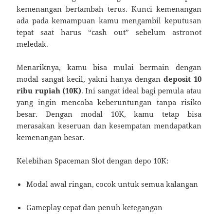
kemenangan bertambah terus. Kunci kemenangan
ada pada kemampuan kamu mengambil keputusan
tepat saat harus “cash out” sebelum astronot
meledak.
Menariknya, kamu bisa mulai bermain dengan
modal sangat kecil, yakni hanya dengan
deposit 10
ribu rupiah (10K)
. Ini sangat ideal bagi pemula atau
yang ingin mencoba keberuntungan tanpa risiko
besar. Dengan modal 10K, kamu tetap bisa
merasakan keseruan dan kesempatan mendapatkan
kemenangan besar.
Kelebihan Spaceman Slot dengan depo 10K:
Modal awal ringan, cocok untuk semua kalangan
Gameplay cepat dan penuh ketegangan