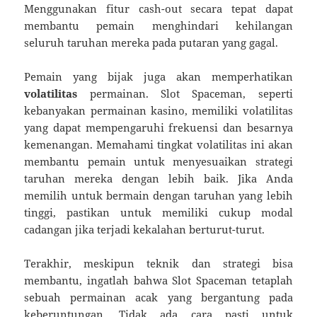
Menggunakan fitur cash-out secara tepat dapat
membantu pemain menghindari kehilangan
seluruh taruhan mereka pada putaran yang gagal.
Pemain yang bijak juga akan memperhatikan
volatilitas
permainan. Slot Spaceman, seperti
kebanyakan permainan kasino, memiliki volatilitas
yang dapat mempengaruhi frekuensi dan besarnya
kemenangan. Memahami tingkat volatilitas ini akan
membantu pemain untuk menyesuaikan strategi
taruhan mereka dengan lebih baik. Jika Anda
memilih untuk bermain dengan taruhan yang lebih
tinggi, pastikan untuk memiliki cukup modal
cadangan jika terjadi kekalahan berturut-turut.
Terakhir, meskipun teknik dan strategi bisa
membantu, ingatlah bahwa Slot Spaceman tetaplah
sebuah permainan acak yang bergantung pada
keberuntungan. Tidak ada cara pasti untuk