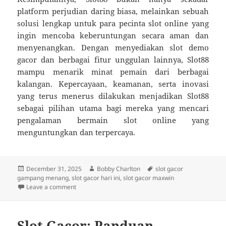
platform perjudian daring biasa, melainkan sebuah
solusi lengkap untuk para pecinta slot online yang
ingin mencoba keberuntungan secara aman dan
menyenangkan. Dengan menyediakan slot demo
gacor dan berbagai fitur unggulan lainnya, Slot88
mampu menarik minat pemain dari berbagai
kalangan. Kepercayaan, keamanan, serta inovasi
yang terus menerus dilakukan menjadikan Slot88
sebagai pilihan utama bagi mereka yang mencari
pengalaman bermain slot online yang
menguntungkan dan terpercaya.
Posted
Author
Tags
December 31, 2025
Bobby Charlton
slot gacor
on
gampang menang
,
slot gacor hari ini
,
slot gacor maxwin
on Slot88: Penyedia Slot Demo Gacor yang Terperc
Leave a comment
Slot Gacor: Panduan