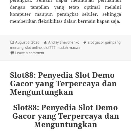
perangkat. Pemain dapat menikmati permainan
dengan tampilan yang tetap optimal melalui
komputer maupun perangkat seluler, sehingga
memberikan fleksibilitas dalam bermain kapan saja.
Posted
Author
Tags
August 6, 2026
Andriy Shevchenko
slot gacor gampang
on
menang
,
slot online
,
slot777 mudah maxwin
on Slot Phoenix Rises: Permainan Bertema Burung A
Leave a comment
Slot88: Penyedia Slot Demo
Gacor yang Terpercaya dan
Menguntungkan
Slot88: Penyedia Slot Demo
Gacor yang Terpercaya dan
Menguntungkan