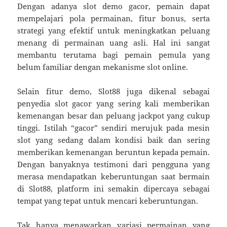
Dengan adanya slot demo gacor, pemain dapat
mempelajari pola permainan, fitur bonus, serta
strategi yang efektif untuk meningkatkan peluang
menang di permainan uang asli. Hal ini sangat
membantu terutama bagi pemain pemula yang
belum familiar dengan mekanisme slot online.
Selain fitur demo, Slot88 juga dikenal sebagai
penyedia slot gacor yang sering kali memberikan
kemenangan besar dan peluang jackpot yang cukup
tinggi. Istilah “gacor” sendiri merujuk pada mesin
slot yang sedang dalam kondisi baik dan sering
memberikan kemenangan beruntun kepada pemain.
Dengan banyaknya testimoni dari pengguna yang
merasa mendapatkan keberuntungan saat bermain
di Slot88, platform ini semakin dipercaya sebagai
tempat yang tepat untuk mencari keberuntungan.
Tak hanya menawarkan variasi permainan yang