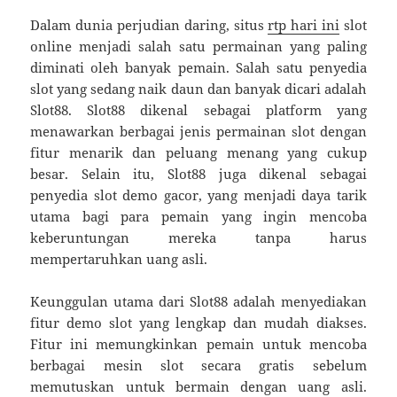
Dalam dunia perjudian daring, situs
rtp hari ini
slot
online menjadi salah satu permainan yang paling
diminati oleh banyak pemain. Salah satu penyedia
slot yang sedang naik daun dan banyak dicari adalah
Slot88. Slot88 dikenal sebagai platform yang
menawarkan berbagai jenis permainan slot dengan
fitur menarik dan peluang menang yang cukup
besar. Selain itu, Slot88 juga dikenal sebagai
penyedia slot demo gacor, yang menjadi daya tarik
utama bagi para pemain yang ingin mencoba
keberuntungan mereka tanpa harus
mempertaruhkan uang asli.
Keunggulan utama dari Slot88 adalah menyediakan
fitur demo slot yang lengkap dan mudah diakses.
Fitur ini memungkinkan pemain untuk mencoba
berbagai mesin slot secara gratis sebelum
memutuskan untuk bermain dengan uang asli.