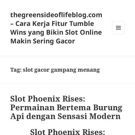
thegreensideoflifeblog.com
– Cara Kerja Fitur Tumble
Wins yang Bikin Slot Online
MENU
Makin Sering Gacor
AND
WIDGETS
Tag:
slot gacor gampang menang
Slot Phoenix Rises:
Permainan Bertema Burung
Api dengan Sensasi Modern
Slot Phoenix Rises: