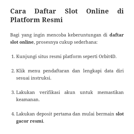
Cara Daftar Slot Online di
Platform Resmi
Bagi yang ingin mencoba keberuntungan di
daftar
slot online
, prosesnya cukup sederhana:
Kunjungi situs resmi platform seperti Orbit4D.
Klik menu pendaftaran dan lengkapi data diri
sesuai instruksi.
Lakukan verifikasi akun untuk memastikan
keamanan.
Lakukan deposit pertama dan mulai bermain
slot
gacor resmi
.