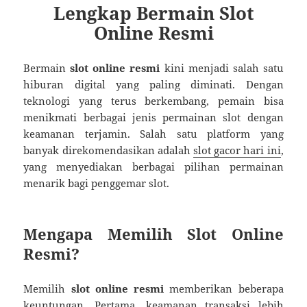
Lengkap Bermain Slot
Online Resmi
Bermain
slot online resmi
kini menjadi salah satu
hiburan digital yang paling diminati. Dengan
teknologi yang terus berkembang, pemain bisa
menikmati berbagai jenis permainan slot dengan
keamanan terjamin. Salah satu platform yang
banyak direkomendasikan adalah
slot gacor hari ini
,
yang menyediakan berbagai pilihan permainan
menarik bagi penggemar slot.
Mengapa Memilih Slot Online
Resmi?
Memilih
slot online resmi
memberikan beberapa
keuntungan. Pertama, keamanan transaksi lebih