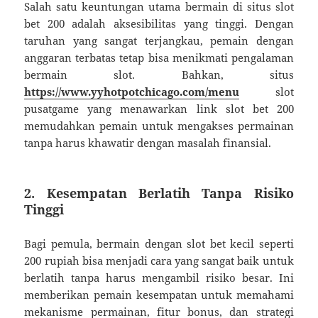
Salah satu keuntungan utama bermain di situs slot
bet 200 adalah aksesibilitas yang tinggi. Dengan
taruhan yang sangat terjangkau, pemain dengan
anggaran terbatas tetap bisa menikmati pengalaman
bermain slot. Bahkan, situs
https://www.yyhotpotchicago.com/menu
slot
pusatgame yang menawarkan link slot bet 200
memudahkan pemain untuk mengakses permainan
tanpa harus khawatir dengan masalah finansial.
2. Kesempatan Berlatih Tanpa Risiko
Tinggi
Bagi pemula, bermain dengan slot bet kecil seperti
200 rupiah bisa menjadi cara yang sangat baik untuk
berlatih tanpa harus mengambil risiko besar. Ini
memberikan pemain kesempatan untuk memahami
mekanisme permainan, fitur bonus, dan strategi