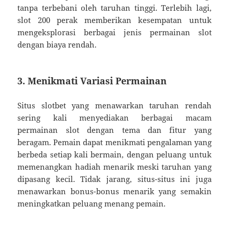
tanpa terbebani oleh taruhan tinggi. Terlebih lagi,
slot 200 perak memberikan kesempatan untuk
mengeksplorasi berbagai jenis permainan slot
dengan biaya rendah.
3. Menikmati Variasi Permainan
Situs slotbet yang menawarkan taruhan rendah
sering kali menyediakan berbagai macam
permainan slot dengan tema dan fitur yang
beragam. Pemain dapat menikmati pengalaman yang
berbeda setiap kali bermain, dengan peluang untuk
memenangkan hadiah menarik meski taruhan yang
dipasang kecil. Tidak jarang, situs-situs ini juga
menawarkan bonus-bonus menarik yang semakin
meningkatkan peluang menang pemain.