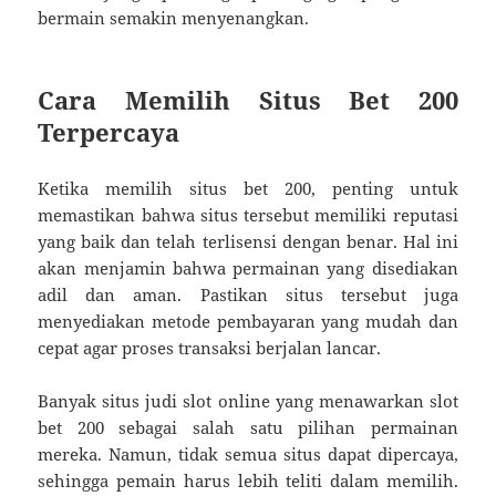
bermain semakin menyenangkan.
Cara Memilih Situs Bet 200
Terpercaya
Ketika memilih situs bet 200, penting untuk
memastikan bahwa situs tersebut memiliki reputasi
yang baik dan telah terlisensi dengan benar. Hal ini
akan menjamin bahwa permainan yang disediakan
adil dan aman. Pastikan situs tersebut juga
menyediakan metode pembayaran yang mudah dan
cepat agar proses transaksi berjalan lancar.
Banyak situs judi slot online yang menawarkan slot
bet 200 sebagai salah satu pilihan permainan
mereka. Namun, tidak semua situs dapat dipercaya,
sehingga pemain harus lebih teliti dalam memilih.