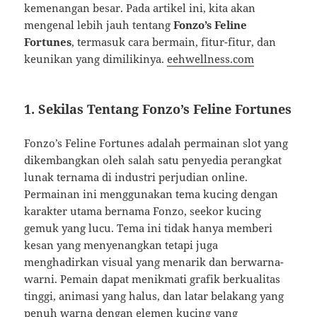
kemenangan besar. Pada artikel ini, kita akan
mengenal lebih jauh tentang
Fonzo’s Feline
Fortunes
, termasuk cara bermain, fitur-fitur, dan
keunikan yang dimilikinya.
eehwellness.com
1.
Sekilas Tentang Fonzo’s Feline Fortunes
Fonzo’s Feline Fortunes adalah permainan slot yang
dikembangkan oleh salah satu penyedia perangkat
lunak ternama di industri perjudian online.
Permainan ini menggunakan tema kucing dengan
karakter utama bernama Fonzo, seekor kucing
gemuk yang lucu. Tema ini tidak hanya memberi
kesan yang menyenangkan tetapi juga
menghadirkan visual yang menarik dan berwarna-
warni. Pemain dapat menikmati grafik berkualitas
tinggi, animasi yang halus, dan latar belakang yang
penuh warna dengan elemen kucing yang