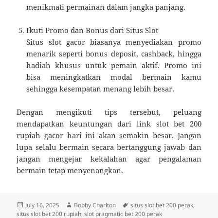
menikmati permainan dalam jangka panjang.
Ikuti Promo dan Bonus dari Situs Slot
Situs slot gacor biasanya menyediakan promo
menarik seperti bonus deposit, cashback, hingga
hadiah khusus untuk pemain aktif. Promo ini
bisa meningkatkan modal bermain kamu
sehingga kesempatan menang lebih besar.
Dengan mengikuti tips tersebut, peluang
mendapatkan keuntungan dari link slot bet 200
rupiah gacor hari ini akan semakin besar. Jangan
lupa selalu bermain secara bertanggung jawab dan
jangan mengejar kekalahan agar pengalaman
bermain tetap menyenangkan.
Posted
Author
Tags
July 16, 2025
Bobby Charlton
situs slot bet 200 perak
,
on
situs slot bet 200 rupiah
,
slot pragmatic bet 200 perak