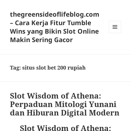
thegreensideoflifeblog.com
– Cara Kerja Fitur Tumble
Wins yang Bikin Slot Online
MENU
Makin Sering Gacor
AND
WIDGETS
Tag:
situs slot bet 200 rupiah
Slot Wisdom of Athena:
Perpaduan Mitologi Yunani
dan Hiburan Digital Modern
Slot Wisdom of Athena: