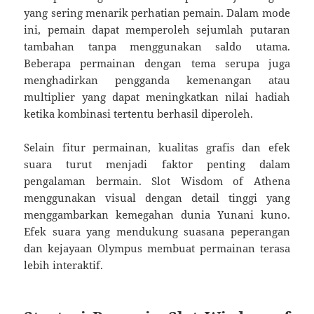
yang sering menarik perhatian pemain. Dalam mode
ini, pemain dapat memperoleh sejumlah putaran
tambahan tanpa menggunakan saldo utama.
Beberapa permainan dengan tema serupa juga
menghadirkan pengganda kemenangan atau
multiplier yang dapat meningkatkan nilai hadiah
ketika kombinasi tertentu berhasil diperoleh.
Selain fitur permainan, kualitas grafis dan efek
suara turut menjadi faktor penting dalam
pengalaman bermain. Slot Wisdom of Athena
menggunakan visual dengan detail tinggi yang
menggambarkan kemegahan dunia Yunani kuno.
Efek suara yang mendukung suasana peperangan
dan kejayaan Olympus membuat permainan terasa
lebih interaktif.