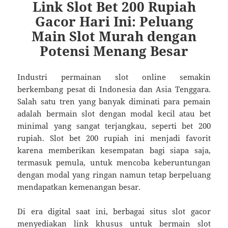
Link Slot Bet 200 Rupiah
Gacor Hari Ini: Peluang
Main Slot Murah dengan
Potensi Menang Besar
Industri permainan slot online semakin
berkembang pesat di Indonesia dan Asia Tenggara.
Salah satu tren yang banyak diminati para pemain
adalah bermain slot dengan modal kecil atau bet
minimal yang sangat terjangkau, seperti bet 200
rupiah. Slot bet 200 rupiah ini menjadi favorit
karena memberikan kesempatan bagi siapa saja,
termasuk pemula, untuk mencoba keberuntungan
dengan modal yang ringan namun tetap berpeluang
mendapatkan kemenangan besar.
Di era digital saat ini, berbagai situs slot gacor
menyediakan link khusus untuk bermain slot