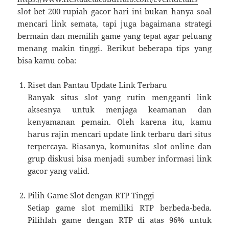
slot bet 200 rupiah gacor hari ini bukan hanya soal
mencari link semata, tapi juga bagaimana strategi
bermain dan memilih game yang tepat agar peluang
menang makin tinggi. Berikut beberapa tips yang
bisa kamu coba:
Riset dan Pantau Update Link Terbaru
Banyak situs slot yang rutin mengganti link
aksesnya untuk menjaga keamanan dan
kenyamanan pemain. Oleh karena itu, kamu
harus rajin mencari update link terbaru dari situs
terpercaya. Biasanya, komunitas slot online dan
grup diskusi bisa menjadi sumber informasi link
gacor yang valid.
Pilih Game Slot dengan RTP Tinggi
Setiap game slot memiliki RTP berbeda-beda.
Pilihlah game dengan RTP di atas 96% untuk