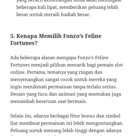
beberapa kali lipat, memberikan peluang lebih
besar untuk meraih hadiah besar.
5.
Kenapa Memilih Fonzo’s Feline
Fortunes?
Ada beberapa alasan mengapa Fonzo’s Feline
Fortunes menjadi pilihan menarik bagi pemain slot
online. Pertama, temanya yang ringan dan
menyenangkan sangat cocok untuk mereka yang
ingin menikmati permainan tanpa terlalu serius.
Desain yang lucu dan animasi yang memukau juga
menambah keseruan saat bermain.
Selain itu, adanya berbagai fitur bonus dan simbol
liar membuat permainan ini lebih menguntungkan.
Peluang untuk menang lebih tinggi dengan adanya