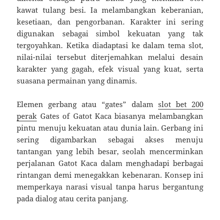
kawat tulang besi. Ia melambangkan keberanian,
kesetiaan, dan pengorbanan. Karakter ini sering
digunakan sebagai simbol kekuatan yang tak
tergoyahkan. Ketika diadaptasi ke dalam tema slot,
nilai-nilai tersebut diterjemahkan melalui desain
karakter yang gagah, efek visual yang kuat, serta
suasana permainan yang dinamis.
Elemen gerbang atau “gates” dalam
slot bet 200
perak
Gates of Gatot Kaca biasanya melambangkan
pintu menuju kekuatan atau dunia lain. Gerbang ini
sering digambarkan sebagai akses menuju
tantangan yang lebih besar, seolah mencerminkan
perjalanan Gatot Kaca dalam menghadapi berbagai
rintangan demi menegakkan kebenaran. Konsep ini
memperkaya narasi visual tanpa harus bergantung
pada dialog atau cerita panjang.