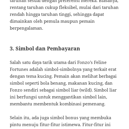
taruhan sesuai dengan preferensi mereka. Biasanya,
rentang taruhan cukup fleksibel, mulai dari taruhan
rendah hingga taruhan tinggi, sehingga dapat
dimainkan oleh pemula maupun pemain
berpengalaman.
3.
Simbol dan Pembayaran
Salah satu daya tarik utama dari Fonzo’s Feline
Fortunes adalah simbol-simbolnya yang terkait erat
dengan tema kucing. Pemain akan melihat berbagai
simbol seperti bola benang, makanan kucing, dan
Fonzo sendiri sebagai simbol liar (wild). Simbol liar
ini berfungsi untuk menggantikan simbol lain,
membantu membentuk kombinasi pemenang.
Selain itu, ada juga simbol bonus yang membuka
pintu menuju fitur-fitur istimewa. Fitur-fitur ini