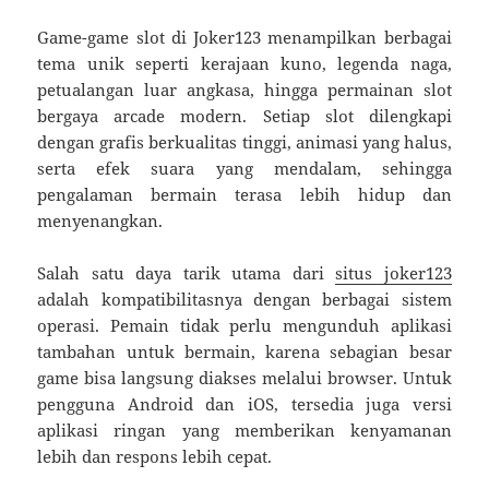
Game-game slot di Joker123 menampilkan berbagai
tema unik seperti kerajaan kuno, legenda naga,
petualangan luar angkasa, hingga permainan slot
bergaya arcade modern. Setiap slot dilengkapi
dengan grafis berkualitas tinggi, animasi yang halus,
serta efek suara yang mendalam, sehingga
pengalaman bermain terasa lebih hidup dan
menyenangkan.
Salah satu daya tarik utama dari
situs joker123
adalah kompatibilitasnya dengan berbagai sistem
operasi. Pemain tidak perlu mengunduh aplikasi
tambahan untuk bermain, karena sebagian besar
game bisa langsung diakses melalui browser. Untuk
pengguna Android dan iOS, tersedia juga versi
aplikasi ringan yang memberikan kenyamanan
lebih dan respons lebih cepat.