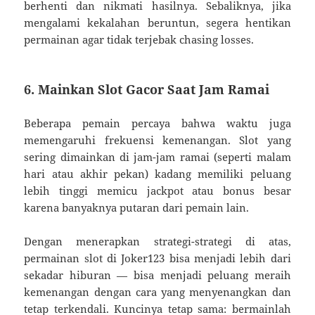
berhenti dan nikmati hasilnya. Sebaliknya, jika
mengalami kekalahan beruntun, segera hentikan
permainan agar tidak terjebak chasing losses.
6.
Mainkan Slot Gacor Saat Jam Ramai
Beberapa pemain percaya bahwa waktu juga
memengaruhi frekuensi kemenangan. Slot yang
sering dimainkan di jam-jam ramai (seperti malam
hari atau akhir pekan) kadang memiliki peluang
lebih tinggi memicu jackpot atau bonus besar
karena banyaknya putaran dari pemain lain.
Dengan menerapkan strategi-strategi di atas,
permainan slot di Joker123 bisa menjadi lebih dari
sekadar hiburan — bisa menjadi peluang meraih
kemenangan dengan cara yang menyenangkan dan
tetap terkendali. Kuncinya tetap sama: bermainlah