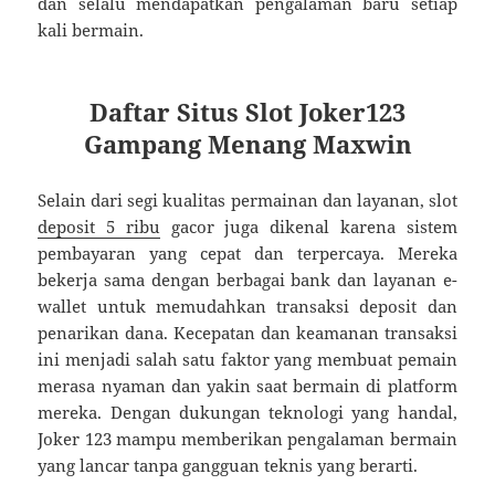
dan selalu mendapatkan pengalaman baru setiap
kali bermain.
Daftar Situs Slot Joker123
Gampang Menang Maxwin
Selain dari segi kualitas permainan dan layanan, slot
deposit 5 ribu
gacor juga dikenal karena sistem
pembayaran yang cepat dan terpercaya. Mereka
bekerja sama dengan berbagai bank dan layanan e-
wallet untuk memudahkan transaksi deposit dan
penarikan dana. Kecepatan dan keamanan transaksi
ini menjadi salah satu faktor yang membuat pemain
merasa nyaman dan yakin saat bermain di platform
mereka. Dengan dukungan teknologi yang handal,
Joker 123 mampu memberikan pengalaman bermain
yang lancar tanpa gangguan teknis yang berarti.