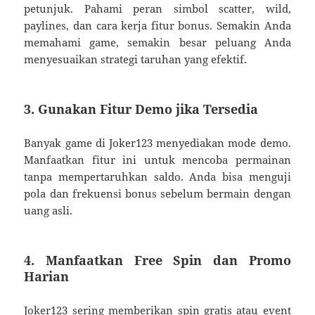
petunjuk. Pahami peran simbol scatter, wild,
paylines, dan cara kerja fitur bonus. Semakin Anda
memahami game, semakin besar peluang Anda
menyesuaikan strategi taruhan yang efektif.
3.
Gunakan Fitur Demo jika Tersedia
Banyak game di Joker123 menyediakan mode demo.
Manfaatkan fitur ini untuk mencoba permainan
tanpa mempertaruhkan saldo. Anda bisa menguji
pola dan frekuensi bonus sebelum bermain dengan
uang asli.
4.
Manfaatkan Free Spin dan Promo
Harian
Joker123 sering memberikan spin gratis atau event