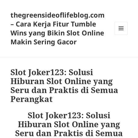
thegreensideoflifeblog.com
– Cara Kerja Fitur Tumble
Wins yang Bikin Slot Online
MENU
Makin Sering Gacor
AND
WIDGETS
Slot Joker123: Solusi
Hiburan Slot Online yang
Seru dan Praktis di Semua
Perangkat
Slot Joker123: Solusi
Hiburan Slot Online yang
Seru dan Praktis di Semua