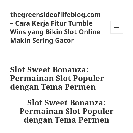
thegreensideoflifeblog.com
– Cara Kerja Fitur Tumble
Wins yang Bikin Slot Online
MENU
Makin Sering Gacor
AND
WIDGETS
Slot Sweet Bonanza:
Permainan Slot Populer
dengan Tema Permen
Slot Sweet Bonanza:
Permainan Slot Populer
dengan Tema Permen