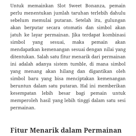
Untuk memainkan Slot Sweet Bonanza, pemain
perlu menentukan jumlah taruhan terlebih dahulu
sebelum memulai putaran. Setelah itu, gulungan
akan berputar secara otomatis dan simbol akan
jatuh ke layar permainan. Jika terdapat kombinasi
simbol yang sesuai, maka pemain akan
mendapatkan kemenangan sesuai dengan nilai yang
ditentukan. Salah satu fitur menarik dari permainan
ini adalah adanya sistem tumble, di mana simbol
yang menang akan hilang dan digantikan oleh
simbol baru yang bisa menciptakan kemenangan
beruntun dalam satu putaran. Hal ini memberikan
kesempatan lebih besar bagi pemain untuk
memperoleh hasil yang lebih tinggi dalam satu sesi
permainan.
Fitur Menarik dalam Permainan