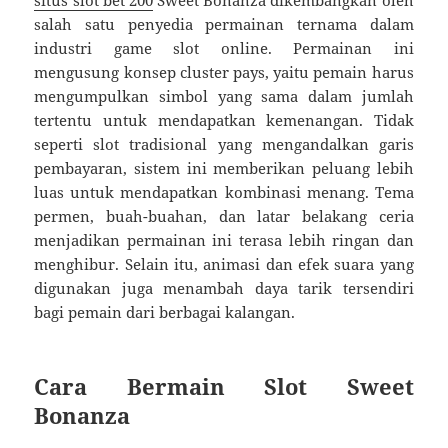
situs slot bet 200
Sweet Bonanza dikembangkan oleh
salah satu penyedia permainan ternama dalam
industri game slot online. Permainan ini
mengusung konsep cluster pays, yaitu pemain harus
mengumpulkan simbol yang sama dalam jumlah
tertentu untuk mendapatkan kemenangan. Tidak
seperti slot tradisional yang mengandalkan garis
pembayaran, sistem ini memberikan peluang lebih
luas untuk mendapatkan kombinasi menang. Tema
permen, buah-buahan, dan latar belakang ceria
menjadikan permainan ini terasa lebih ringan dan
menghibur. Selain itu, animasi dan efek suara yang
digunakan juga menambah daya tarik tersendiri
bagi pemain dari berbagai kalangan.
Cara Bermain Slot Sweet
Bonanza