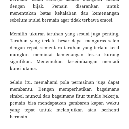
dengan bijak. Pemain disarankan untuk
menentukan batas kekalahan dan kemenangan
sebelum mulai bermain agar tidak terbawa emosi.
Memilih ukuran taruhan yang sesuai juga penting.
Taruhan yang terlalu besar dapat menguras saldo
dengan cepat, sementara taruhan yang terlalu kecil
mungkin membuat kemenangan terasa kurang
signifikan. Menemukan keseimbangan menjadi
kunci utama.
Selain itu, memahami pola permainan juga dapat
membantu. Dengan memperhatikan bagaimana
simbol muncul dan bagaimana fitur tumble bekerja,
pemain bisa mendapatkan gambaran kapan waktu
yang tepat untuk melanjutkan atau berhenti
bermain.