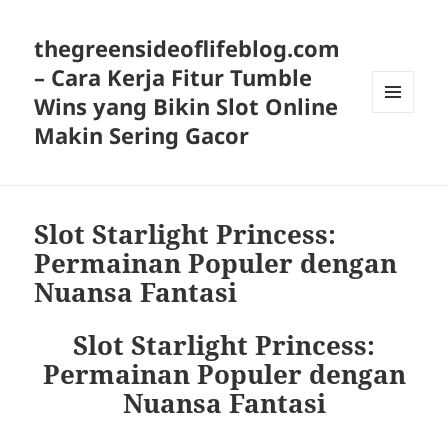
thegreensideoflifeblog.com
– Cara Kerja Fitur Tumble
Wins yang Bikin Slot Online
MENU
Makin Sering Gacor
AND
WIDGETS
Slot Starlight Princess:
Permainan Populer dengan
Nuansa Fantasi
Slot Starlight Princess:
Permainan Populer dengan
Nuansa Fantasi