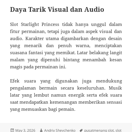
Daya Tarik Visual dan Audio
Slot Starlight Princess tidak hanya unggul dalam
fitur permainan, tetapi juga dalam aspek visual dan
audio. Karakter utama digambarkan dengan desain
yang menarik dan penuh warna, menciptakan
suasana fantasi yang memikat. Latar belakang langit
malam yang dipenuhi bintang menambah kesan
magis pada permainan ini.
Efek suara yang digunakan juga mendukung
pengalaman bermain secara keseluruhan. Musik
latar yang lembut namun energik serta efek suara
saat mendapatkan kemenangan memberikan sensasi
yang memuaskan bagi pemain.
Posted
Author
Tags
May 3, 2026
Andriy Shevchenko
pusatmenang slot
,
slot