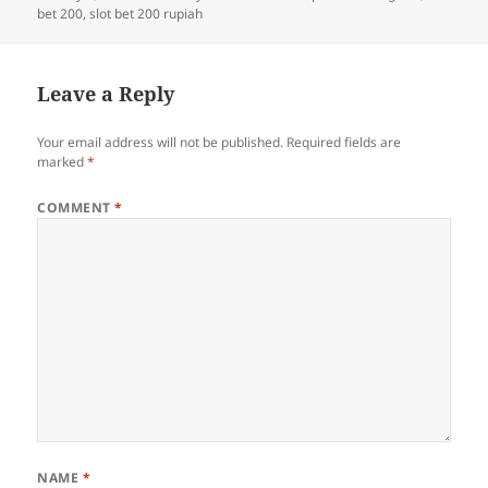
on
bet 200
,
slot bet 200 rupiah
Leave a Reply
Your email address will not be published.
Required fields are
marked
*
COMMENT
*
NAME
*