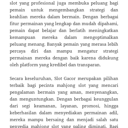
slot yang profesional juga membuka peluang bagi
pemain untuk mengembangkan strategi dan
keahlian mereka dalam bermain. Dengan berbagai
fitur permainan yang lengkap dan mudah dipahami,
pemain dapat belajar dan berlatih meningkatkan
kemampuan mereka dalam mengoptimalkan
peluang menang. Banyak pemain yang merasa lebih
percaya diri dan mampu mengatur strategi
permainan mereka dengan baik karena didukung
oleh platform yang kredibel dan transparan.
Secara keseluruhan, Slot Gacor merupakan pilihan
terbaik bagi pecinta mahjong slot yang mencari
pengalaman bermain yang aman, menyenangkan,
dan menguntungkan. Dengan berbagai keunggulan
dari segi keamanan, layanan, promosi, hingga
keberhasilan dalam menyediakan permainan adil,
mereka mampu bersaing dan menjadi salah satu
penyedia mahjong slot yang paling diminati. Bagi