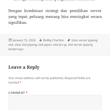
Dengan kombinasi strategi dan pemilihan server
yang tepat, peluang menang bisa meningkat secara
signifikan.
Posted
Author
Tags
January 15, 2026
Bobby Charlton
situs server jepang
on
slot
,
situs slot jepang
,
slot japan
,
slot pro jp
,
slot server jepang
terpercaya
Leave a Reply
Your email address will not be published.
Required fields are
marked
*
COMMENT
*