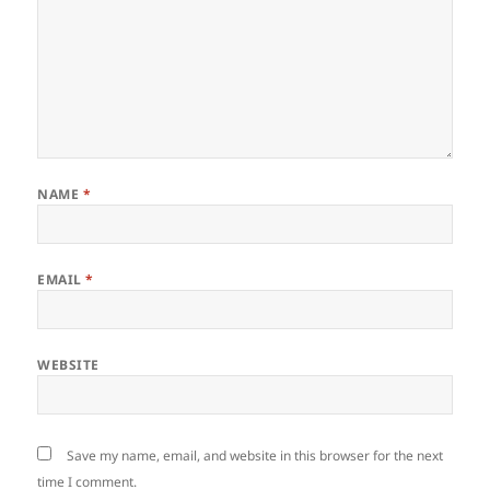
NAME
*
EMAIL
*
WEBSITE
Save my name, email, and website in this browser for the next
time I comment.