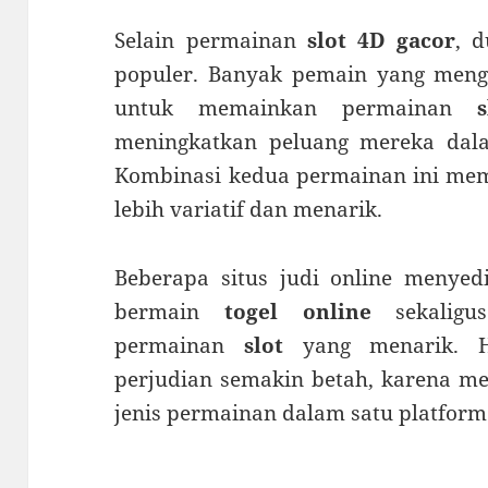
Selain permainan
slot 4D gacor
, 
populer. Banyak pemain yang men
untuk memainkan permainan
s
meningkatkan peluang mereka dal
Kombinasi kedua permainan ini mem
lebih variatif dan menarik.
Beberapa situs judi online menyed
bermain
togel online
sekaligus
permainan
slot
yang menarik. H
perjudian semakin betah, karena m
jenis permainan dalam satu platform