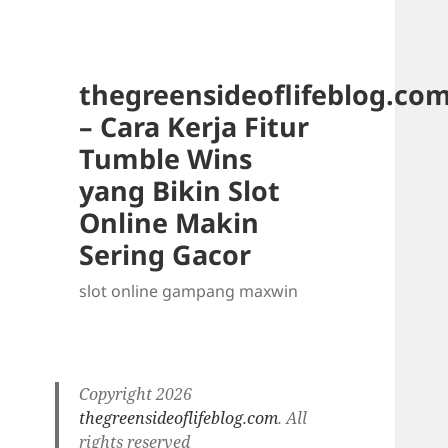
thegreensideoflifeblog.co
– Cara Kerja Fitur
Tumble Wins
yang Bikin Slot
Online Makin
Sering Gacor
slot online gampang maxwin
Copyright 2026
thegreensideoflifeblog.com
. All
rights reserved