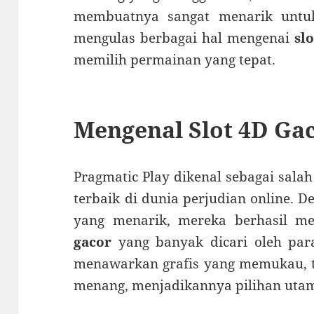
membuatnya sangat menarik untuk
mengulas berbagai hal mengenai
sl
memilih permainan yang tepat.
Mengenal Slot 4D Ga
Pragmatic Play dikenal sebagai sala
terbaik di dunia perjudian online. 
yang menarik, mereka berhasil m
gacor
yang banyak dicari oleh para
menawarkan grafis yang memukau, te
menang, menjadikannya pilihan uta