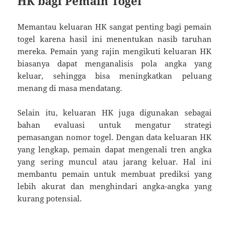
HK bagi Pemain Togel
Memantau keluaran HK sangat penting bagi pemain
togel karena hasil ini menentukan nasib taruhan
mereka. Pemain yang rajin mengikuti keluaran HK
biasanya dapat menganalisis pola angka yang
keluar, sehingga bisa meningkatkan peluang
menang di masa mendatang.
Selain itu, keluaran HK juga digunakan sebagai
bahan evaluasi untuk mengatur strategi
pemasangan nomor togel. Dengan data keluaran HK
yang lengkap, pemain dapat mengenali tren angka
yang sering muncul atau jarang keluar. Hal ini
membantu pemain untuk membuat prediksi yang
lebih akurat dan menghindari angka-angka yang
kurang potensial.