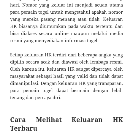
hari. Nomor yang keluar ini menjadi acuan utama
para pemain togel untuk mengetahui apakah nomor
yang mereka pasang menang atau tidak. Keluaran
HK biasanya diumumkan pada waktu tertentu dan
bisa diakses secara online maupun melalui media
resmi yang menyediakan informasi togel.
Setiap keluaran HK terdiri dari beberapa angka yang
dipilih secara acak dan diawasi oleh lembaga resmi.
Oleh karena itu, keluaran HK sangat dipercaya oleh
masyarakat sebagai hasil yang valid dan tidak dapat
dimanipulasi. Dengan keluaran HK yang transparan,
para pemain togel dapat bermain dengan lebih
tenang dan percaya diri.
Cara Melihat Keluaran HK
Terbaru