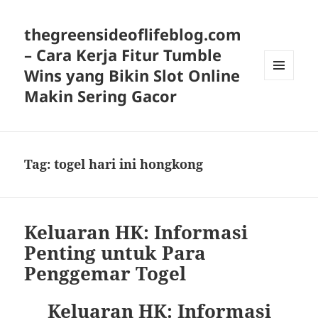
thegreensideoflifeblog.com
– Cara Kerja Fitur Tumble
Wins yang Bikin Slot Online
MENU
Makin Sering Gacor
AND
WIDGETS
Tag:
togel hari ini hongkong
Keluaran HK: Informasi
Penting untuk Para
Penggemar Togel
Keluaran HK: Informasi