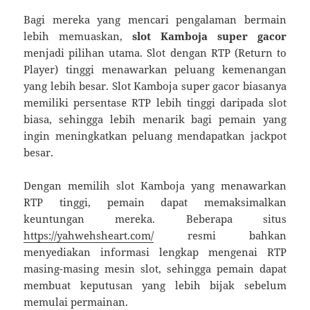
Bagi mereka yang mencari pengalaman bermain
lebih memuaskan,
slot Kamboja super gacor
menjadi pilihan utama. Slot dengan RTP (Return to
Player) tinggi menawarkan peluang kemenangan
yang lebih besar. Slot Kamboja super gacor biasanya
memiliki persentase RTP lebih tinggi daripada slot
biasa, sehingga lebih menarik bagi pemain yang
ingin meningkatkan peluang mendapatkan jackpot
besar.
Dengan memilih slot Kamboja yang menawarkan
RTP tinggi, pemain dapat memaksimalkan
keuntungan mereka. Beberapa situs
https://yahwehsheart.com/
resmi bahkan
menyediakan informasi lengkap mengenai RTP
masing-masing mesin slot, sehingga pemain dapat
membuat keputusan yang lebih bijak sebelum
memulai permainan.