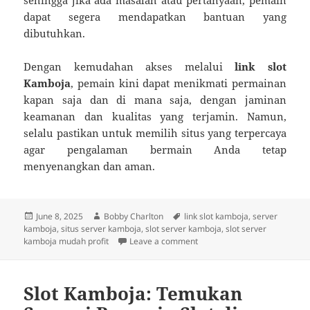
sehingga jika ada masalah atau pertanyaan, pemain
dapat segera mendapatkan bantuan yang
dibutuhkan.
Dengan kemudahan akses melalui
link slot
Kamboja
, pemain kini dapat menikmati permainan
kapan saja dan di mana saja, dengan jaminan
keamanan dan kualitas yang terjamin. Namun,
selalu pastikan untuk memilih situs yang terpercaya
agar pengalaman bermain Anda tetap
menyenangkan dan aman.
Posted
Author
Tags
June 8, 2025
Bobby Charlton
link slot kamboja
,
server
on
kamboja
,
situs server kamboja
,
slot server kamboja
,
slot server
on Link Slot Kamboja: Pandu
kamboja mudah profit
Leave a comment
Slot Kamboja: Temukan