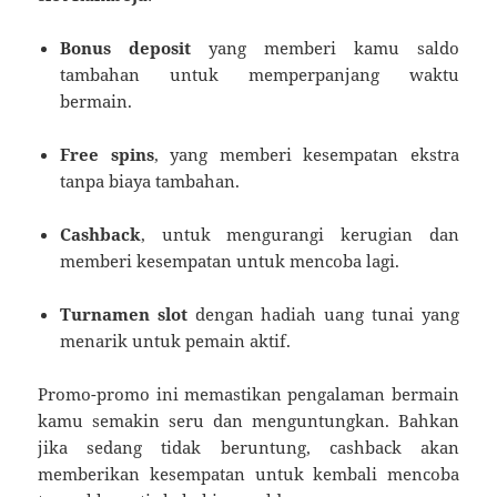
Bonus deposit
yang memberi kamu saldo
tambahan untuk memperpanjang waktu
bermain.
Free spins
, yang memberi kesempatan ekstra
tanpa biaya tambahan.
Cashback
, untuk mengurangi kerugian dan
memberi kesempatan untuk mencoba lagi.
Turnamen slot
dengan hadiah uang tunai yang
menarik untuk pemain aktif.
Promo-promo ini memastikan pengalaman bermain
kamu semakin seru dan menguntungkan. Bahkan
jika sedang tidak beruntung, cashback akan
memberikan kesempatan untuk kembali mencoba