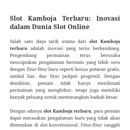
Slot Kamboja Terbaru: Inovasi
dalam Dunia Slot Online
Salah satu daya tarik utama dari
slot Kamboja
terbaru
adalah inovasi yang terus berkembang.
Pengembang permainan terus berusaha
menciptakan pengalaman bermain yang lebih seru
dengan fitur-fitur baru seperti bonus putaran gratis,
simbol liar, dan fitur jackpot progresif. Dengan
demikian, pemain tidak hanya menikmati
permainan yang menghibur, tetapi juga memiliki
banyak peluang untuk memenangkan hadiah besar.
Dengan adanya
slot Kamboja terbaru
, para pemain
dapat merasakan pengalaman baru yang tidak akan
ditemukan di slot konvensional. Fitur-fitur canggih