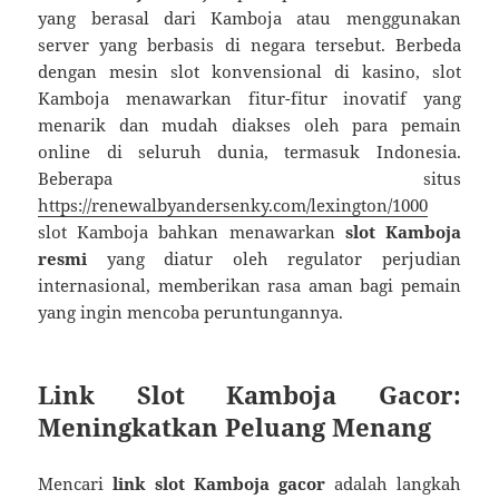
yang berasal dari Kamboja atau menggunakan
server yang berbasis di negara tersebut. Berbeda
dengan mesin slot konvensional di kasino, slot
Kamboja menawarkan fitur-fitur inovatif yang
menarik dan mudah diakses oleh para pemain
online di seluruh dunia, termasuk Indonesia.
Beberapa situs
https://renewalbyandersenky.com/lexington/1000
slot Kamboja bahkan menawarkan
slot Kamboja
resmi
yang diatur oleh regulator perjudian
internasional, memberikan rasa aman bagi pemain
yang ingin mencoba peruntungannya.
Link Slot Kamboja Gacor:
Meningkatkan Peluang Menang
Mencari
link slot Kamboja gacor
adalah langkah