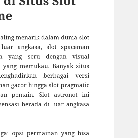
di Situs Slot
ne
aling menarik dalam dunia slot
 luar angkasa, slot spaceman
n yang seru dengan visual
sa yang memukau. Banyak situs
ghadirkan berbagai versi
man gacor hingga slot pragmatic
an pemain. Slot astronot ini
nsasi berada di luar angkasa
gai opsi permainan yang bisa