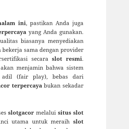
malam ini
, pastikan Anda juga
terpercaya
yang Anda gunakan.
alitas biasanya menyediakan
 bekerja sama dengan provider
sertifikasi secara
slot resmi
.
i akan menjamin bahwa sistem
adil (fair play), bebas dari
acor terpercaya
bukan sekadar
ses
slotgacor
melalui
situs slot
unci utama untuk meraih
slot