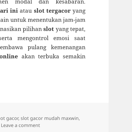
en modal dan kesabaran.
ari ini
atau
slot tergacor
yang
main untuk menentukan jam-jam
nasikan pilihan
slot
yang tepat,
serta mengontrol emosi saat
membawa pulang kemenangan
 online
akan terbuka semakin
lot gacor
,
slot gacor mudah maxwin
,
on Panduan Memilih Situs Slot Online 
Leave a comment