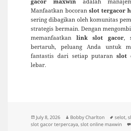
gacor maxwin
adalah manajem
Manfaatkan bocoran
slot tergacor h
sering dibagikan oleh komunitas pe
strategis bermain. Dengan mengombi
memanfaatkan
link slot gacor
, 
bertaruh, peluang Anda untuk 
fantastis dari setiap putaran
slot
lebar.
Posted
Author
Tags
July 8, 2026
Bobby Charlton
selot
,
s
on
slot gacor terpercaya
,
slot online maxwin