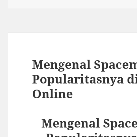
Mengenal Spacem
Popularitasnya di
Online
Mengenal Space