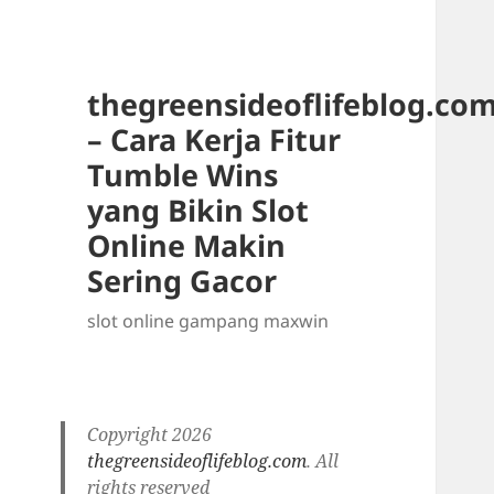
thegreensideoflifeblog.co
– Cara Kerja Fitur
Tumble Wins
yang Bikin Slot
Online Makin
Sering Gacor
slot online gampang maxwin
Copyright 2026
thegreensideoflifeblog.com
. All
rights reserved