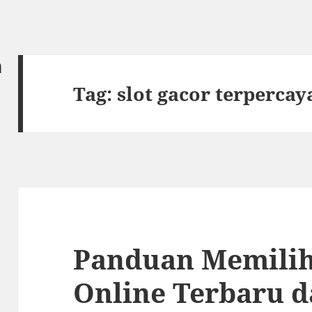
m
Tag:
slot gacor terpercay
Panduan Memilih 
Online Terbaru d