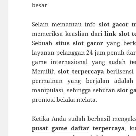
besar.
Selain memantau info
slot gacor 
memeriksa keaslian dari
link slot 
Sebuah
situs slot gacor
yang berku
layanan pelanggan 24 jam penuh dan
game internasional yang sudah ter
Memilih
slot terpercaya
berlisens
permainan yang berjalan adalah 
manipulasi, sehingga sebutan
slot g
promosi belaka melata.
Ketika Anda sudah berhasil mengak
pusat game daftar
terpercaya
, k