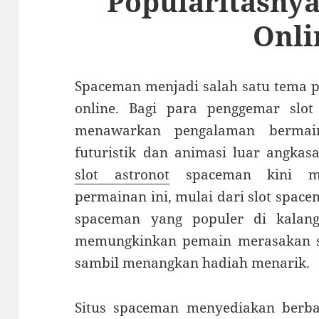
Popularitasnya 
Onli
Spaceman menjadi salah satu tema p
online. Bagi para penggemar slot
menawarkan pengalaman bermai
futuristik dan animasi luar angka
slot astronot
spaceman kini men
permainan ini, mulai dari slot space
spaceman yang populer di kalang
memungkinkan pemain merasakan se
sambil menangkan hadiah menarik.
Situs spaceman menyediakan berba