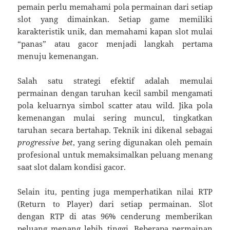
pemain perlu memahami pola permainan dari setiap
slot yang dimainkan. Setiap game memiliki
karakteristik unik, dan memahami kapan slot mulai
“panas” atau gacor menjadi langkah pertama
menuju kemenangan.
Salah satu strategi efektif adalah memulai
permainan dengan taruhan kecil sambil mengamati
pola keluarnya simbol scatter atau wild. Jika pola
kemenangan mulai sering muncul, tingkatkan
taruhan secara bertahap. Teknik ini dikenal sebagai
progressive bet
, yang sering digunakan oleh pemain
profesional untuk memaksimalkan peluang menang
saat slot dalam kondisi gacor.
Selain itu, penting juga memperhatikan nilai RTP
(Return to Player) dari setiap permainan. Slot
dengan RTP di atas 96% cenderung memberikan
peluang menang lebih tinggi. Beberapa permainan