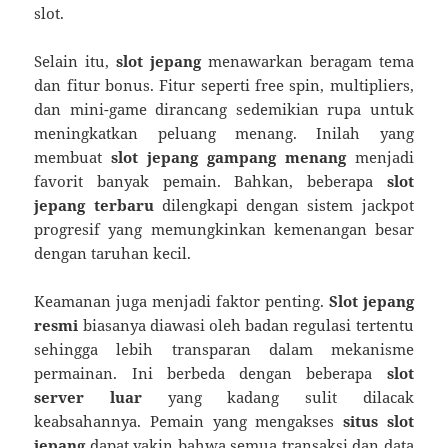
slot.
Selain itu,
slot jepang
menawarkan beragam tema
dan fitur bonus. Fitur seperti free spin, multipliers,
dan mini-game dirancang sedemikian rupa untuk
meningkatkan peluang menang. Inilah yang
membuat
slot jepang gampang menang
menjadi
favorit banyak pemain. Bahkan, beberapa
slot
jepang terbaru
dilengkapi dengan sistem jackpot
progresif yang memungkinkan kemenangan besar
dengan taruhan kecil.
Keamanan juga menjadi faktor penting.
Slot jepang
resmi
biasanya diawasi oleh badan regulasi tertentu
sehingga lebih transparan dalam mekanisme
permainan. Ini berbeda dengan beberapa
slot
server luar
yang kadang sulit dilacak
keabsahannya. Pemain yang mengakses
situs slot
jepang
dapat yakin bahwa semua transaksi dan data