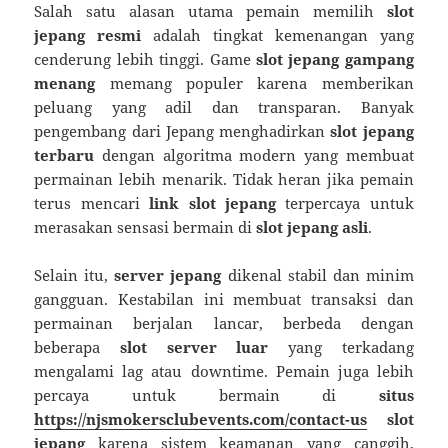
Salah satu alasan utama pemain memilih
slot
jepang resmi
adalah tingkat kemenangan yang
cenderung lebih tinggi. Game
slot jepang gampang
menang
memang populer karena memberikan
peluang yang adil dan transparan. Banyak
pengembang dari Jepang menghadirkan
slot jepang
terbaru
dengan algoritma modern yang membuat
permainan lebih menarik. Tidak heran jika pemain
terus mencari
link slot jepang
terpercaya untuk
merasakan sensasi bermain di
slot jepang asli
.
Selain itu,
server jepang
dikenal stabil dan minim
gangguan. Kestabilan ini membuat transaksi dan
permainan berjalan lancar, berbeda dengan
beberapa
slot server luar
yang terkadang
mengalami lag atau downtime. Pemain juga lebih
percaya untuk bermain di
situs
https://njsmokersclubevents.com/contact-us
slot
jepang
karena sistem keamanan yang canggih,