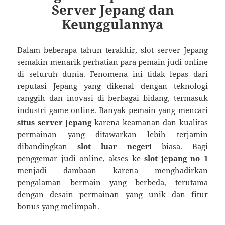
Server Jepang dan
Keunggulannya
Dalam beberapa tahun terakhir, slot server Jepang
semakin menarik perhatian para pemain judi online
di seluruh dunia. Fenomena ini tidak lepas dari
reputasi Jepang yang dikenal dengan teknologi
canggih dan inovasi di berbagai bidang, termasuk
industri game online. Banyak pemain yang mencari
situs server Jepang
karena keamanan dan kualitas
permainan yang ditawarkan lebih terjamin
dibandingkan
slot luar negeri
biasa. Bagi
penggemar judi online, akses ke
slot jepang no 1
menjadi dambaan karena menghadirkan
pengalaman bermain yang berbeda, terutama
dengan desain permainan yang unik dan fitur
bonus yang melimpah.