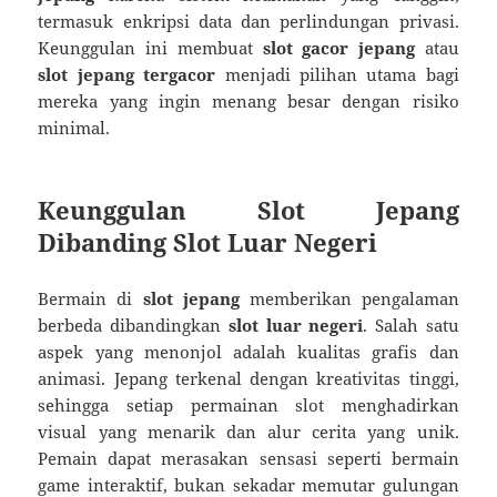
termasuk enkripsi data dan perlindungan privasi.
Keunggulan ini membuat
slot gacor jepang
atau
slot jepang tergacor
menjadi pilihan utama bagi
mereka yang ingin menang besar dengan risiko
minimal.
Keunggulan Slot Jepang
Dibanding Slot Luar Negeri
Bermain di
slot jepang
memberikan pengalaman
berbeda dibandingkan
slot luar negeri
. Salah satu
aspek yang menonjol adalah kualitas grafis dan
animasi. Jepang terkenal dengan kreativitas tinggi,
sehingga setiap permainan slot menghadirkan
visual yang menarik dan alur cerita yang unik.
Pemain dapat merasakan sensasi seperti bermain
game interaktif, bukan sekadar memutar gulungan