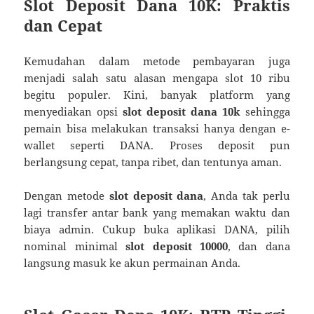
Slot Deposit Dana 10K: Praktis
dan Cepat
Kemudahan dalam metode pembayaran juga
menjadi salah satu alasan mengapa slot 10 ribu
begitu populer. Kini, banyak platform yang
menyediakan opsi
slot deposit dana 10k
sehingga
pemain bisa melakukan transaksi hanya dengan e-
wallet seperti DANA. Proses deposit pun
berlangsung cepat, tanpa ribet, dan tentunya aman.
Dengan metode
slot deposit dana
, Anda tak perlu
lagi transfer antar bank yang memakan waktu dan
biaya admin. Cukup buka aplikasi DANA, pilih
nominal minimal
slot deposit 10000
, dan dana
langsung masuk ke akun permainan Anda.