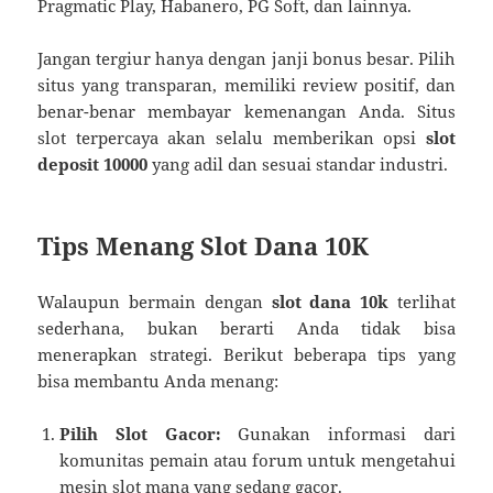
Pragmatic Play, Habanero, PG Soft, dan lainnya.
Jangan tergiur hanya dengan janji bonus besar. Pilih
situs yang transparan, memiliki review positif, dan
benar-benar membayar kemenangan Anda. Situs
slot terpercaya akan selalu memberikan opsi
slot
deposit 10000
yang adil dan sesuai standar industri.
Tips Menang Slot Dana 10K
Walaupun bermain dengan
slot dana 10k
terlihat
sederhana, bukan berarti Anda tidak bisa
menerapkan strategi. Berikut beberapa tips yang
bisa membantu Anda menang:
Pilih Slot Gacor:
Gunakan informasi dari
komunitas pemain atau forum untuk mengetahui
mesin slot mana yang sedang gacor.