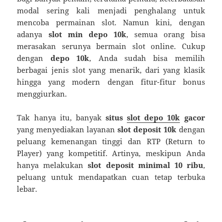
modal sering kali menjadi penghalang untuk
mencoba permainan slot. Namun kini, dengan
adanya
slot min depo 10k
, semua orang bisa
merasakan serunya bermain slot online. Cukup
dengan
depo 10k
, Anda sudah bisa memilih
berbagai jenis slot yang menarik, dari yang klasik
hingga yang modern dengan fitur-fitur bonus
menggiurkan.
Tak hanya itu, banyak
situs
slot depo 10k
gacor
yang menyediakan layanan
slot deposit 10k
dengan
peluang kemenangan tinggi dan RTP (Return to
Player) yang kompetitif. Artinya, meskipun Anda
hanya melakukan
slot deposit minimal 10 ribu
,
peluang untuk mendapatkan cuan tetap terbuka
lebar.