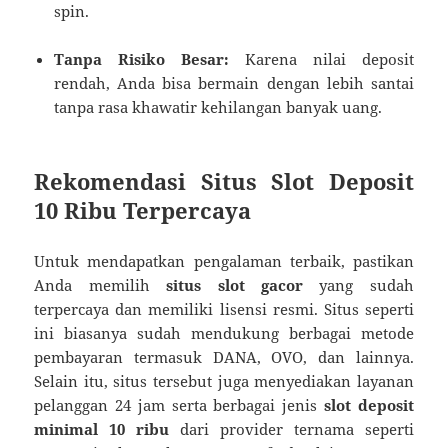
spin.
Tanpa Risiko Besar:
Karena nilai deposit
rendah, Anda bisa bermain dengan lebih santai
tanpa rasa khawatir kehilangan banyak uang.
Rekomendasi Situs Slot Deposit
10 Ribu Terpercaya
Untuk mendapatkan pengalaman terbaik, pastikan
Anda memilih
situs slot gacor
yang sudah
terpercaya dan memiliki lisensi resmi. Situs seperti
ini biasanya sudah mendukung berbagai metode
pembayaran termasuk DANA, OVO, dan lainnya.
Selain itu, situs tersebut juga menyediakan layanan
pelanggan 24 jam serta berbagai jenis
slot deposit
minimal 10 ribu
dari provider ternama seperti