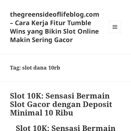
thegreensideoflifeblog.com
– Cara Kerja Fitur Tumble
Wins yang Bikin Slot Online
MENU
Makin Sering Gacor
AND
WIDGETS
Tag:
slot dana 10rb
Slot 10K: Sensasi Bermain
Slot Gacor dengan Deposit
Minimal 10 Ribu
Slot 10K: Sensasi Bermain