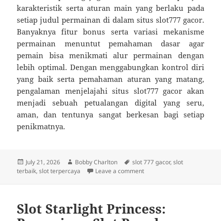
karakteristik serta aturan main yang berlaku pada
setiap judul permainan di dalam situs slot777 gacor.
Banyaknya fitur bonus serta variasi mekanisme
permainan menuntut pemahaman dasar agar
pemain bisa menikmati alur permainan dengan
lebih optimal. Dengan menggabungkan kontrol diri
yang baik serta pemahaman aturan yang matang,
pengalaman menjelajahi situs slot777 gacor akan
menjadi sebuah petualangan digital yang seru,
aman, dan tentunya sangat berkesan bagi setiap
penikmatnya.
Posted
Author
Tags
July 21, 2026
Bobby Charlton
slot 777 gacor
,
slot
on
on Menemukan Keseruan Maks
terbaik
,
slot terpercaya
Leave a comment
Slot Starlight Princess: