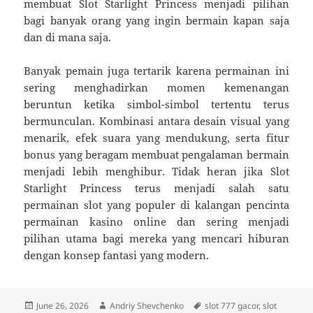
membuat Slot Starlight Princess menjadi pilihan
bagi banyak orang yang ingin bermain kapan saja
dan di mana saja.
Banyak pemain juga tertarik karena permainan ini
sering menghadirkan momen kemenangan
beruntun ketika simbol-simbol tertentu terus
bermunculan. Kombinasi antara desain visual yang
menarik, efek suara yang mendukung, serta fitur
bonus yang beragam membuat pengalaman bermain
menjadi lebih menghibur. Tidak heran jika Slot
Starlight Princess terus menjadi salah satu
permainan slot yang populer di kalangan pencinta
permainan kasino online dan sering menjadi
pilihan utama bagi mereka yang mencari hiburan
dengan konsep fantasi yang modern.
Posted
Author
Tags
June 26, 2026
Andriy Shevchenko
slot 777 gacor
,
slot