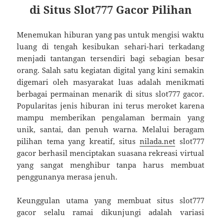
di Situs Slot777 Gacor Pilihan
Menemukan hiburan yang pas untuk mengisi waktu
luang di tengah kesibukan sehari-hari terkadang
menjadi tantangan tersendiri bagi sebagian besar
orang. Salah satu kegiatan digital yang kini semakin
digemari oleh masyarakat luas adalah menikmati
berbagai permainan menarik di situs slot777 gacor.
Popularitas jenis hiburan ini terus meroket karena
mampu memberikan pengalaman bermain yang
unik, santai, dan penuh warna. Melalui beragam
pilihan tema yang kreatif, situs
nilada.net
slot777
gacor berhasil menciptakan suasana rekreasi virtual
yang sangat menghibur tanpa harus membuat
penggunanya merasa jenuh.
Keunggulan utama yang membuat situs slot777
gacor selalu ramai dikunjungi adalah variasi