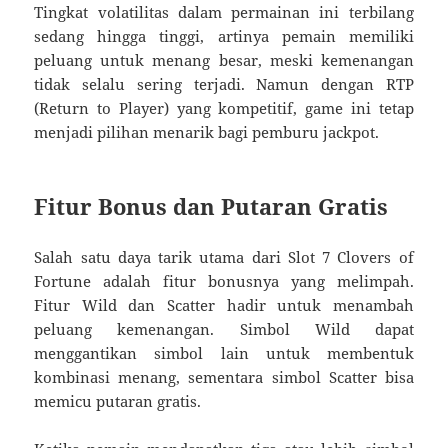
Tingkat volatilitas dalam permainan ini terbilang
sedang hingga tinggi, artinya pemain memiliki
peluang untuk menang besar, meski kemenangan
tidak selalu sering terjadi. Namun dengan RTP
(Return to Player) yang kompetitif, game ini tetap
menjadi pilihan menarik bagi pemburu jackpot.
Fitur Bonus dan Putaran Gratis
Salah satu daya tarik utama dari Slot 7 Clovers of
Fortune adalah fitur bonusnya yang melimpah.
Fitur Wild dan Scatter hadir untuk menambah
peluang kemenangan. Simbol Wild dapat
menggantikan simbol lain untuk membentuk
kombinasi menang, sementara simbol Scatter bisa
memicu putaran gratis.