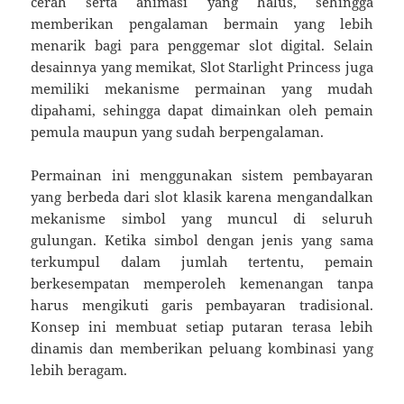
cerah serta animasi yang halus, sehingga
memberikan pengalaman bermain yang lebih
menarik bagi para penggemar slot digital. Selain
desainnya yang memikat, Slot Starlight Princess juga
memiliki mekanisme permainan yang mudah
dipahami, sehingga dapat dimainkan oleh pemain
pemula maupun yang sudah berpengalaman.
Permainan ini menggunakan sistem pembayaran
yang berbeda dari slot klasik karena mengandalkan
mekanisme simbol yang muncul di seluruh
gulungan. Ketika simbol dengan jenis yang sama
terkumpul dalam jumlah tertentu, pemain
berkesempatan memperoleh kemenangan tanpa
harus mengikuti garis pembayaran tradisional.
Konsep ini membuat setiap putaran terasa lebih
dinamis dan memberikan peluang kombinasi yang
lebih beragam.