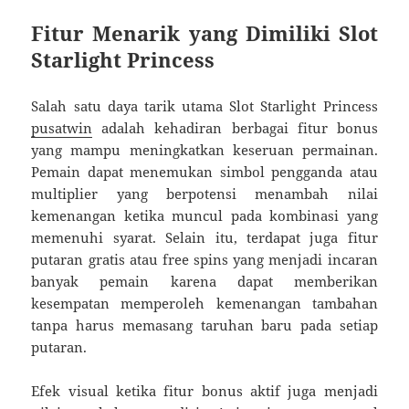
Fitur Menarik yang Dimiliki Slot
Starlight Princess
Salah satu daya tarik utama Slot Starlight Princess
pusatwin
adalah kehadiran berbagai fitur bonus
yang mampu meningkatkan keseruan permainan.
Pemain dapat menemukan simbol pengganda atau
multiplier yang berpotensi menambah nilai
kemenangan ketika muncul pada kombinasi yang
memenuhi syarat. Selain itu, terdapat juga fitur
putaran gratis atau free spins yang menjadi incaran
banyak pemain karena dapat memberikan
kesempatan memperoleh kemenangan tambahan
tanpa harus memasang taruhan baru pada setiap
putaran.
Efek visual ketika fitur bonus aktif juga menjadi