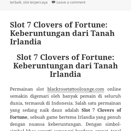
on
on Slot Starlight Princess:
terbaik
,
slot terpercaya
Leave a comment
Slot 7 Clovers of Fortune:
Keberuntungan dari Tanah
Irlandia
Slot 7 Clovers of Fortune:
Keberuntungan dari Tanah
Irlandia
Permainan slot
blackrosetattoolounge.com
online
semakin digemari oleh banyak pemain di seluruh
dunia, termasuk di Indonesia. Salah satu permainan
yang sedang naik daun adalah
Slot 7 Clovers of
Fortune
, sebuah game bertema Irlandia yang penuh
dengan nuansa keberuntungan. Dengan simbol-
simbol khas seperti semanggi berdaun empat, tapal