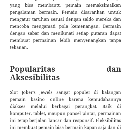
yang bisa membantu pemain memaksimalkan
pengalaman bermain. Pemain disarankan untuk
mengatur taruhan sesuai dengan saldo mereka dan
mencoba mengamati pola kemenangan. Bermain
dengan sabar dan menikmati setiap putaran dapat
membuat permainan lebih menyenangkan tanpa
tekanan.
Popularitas dan
Aksesibilitas
Slot Joker’s Jewels sangat populer di kalangan
pemain kasino online karena kemudahannya
diakses melalui berbagai perangkat. Baik di
komputer, tablet, maupun ponsel pintar, permainan
ini tetap berjalan lancar dan responsif. Fleksibilitas
ini membuat pemain bisa bermain kapan saja dan di