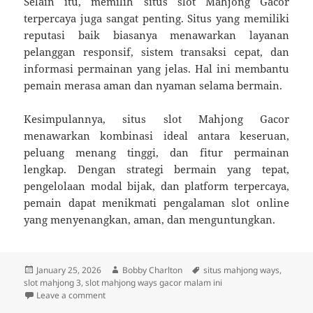
Selain itu, memilih situs slot Mahjong Gacor
terpercaya juga sangat penting. Situs yang memiliki
reputasi baik biasanya menawarkan layanan
pelanggan responsif, sistem transaksi cepat, dan
informasi permainan yang jelas. Hal ini membantu
pemain merasa aman dan nyaman selama bermain.
Kesimpulannya, situs slot Mahjong Gacor
menawarkan kombinasi ideal antara keseruan,
peluang menang tinggi, dan fitur permainan
lengkap. Dengan strategi bermain yang tepat,
pengelolaan modal bijak, dan platform terpercaya,
pemain dapat menikmati pengalaman slot online
yang menyenangkan, aman, dan menguntungkan.
Posted
Author
Tags
January 25, 2026
Bobby Charlton
situs mahjong ways
,
on
slot mahjong 3
,
slot mahjong ways gacor malam ini
on Situs Slot Mahjong Gacor: Permainan Slot Seru 
Leave a comment