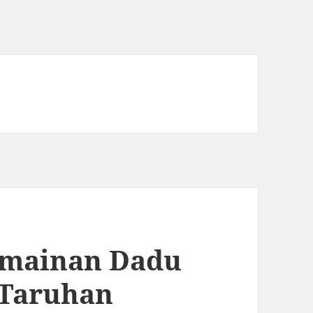
ermainan Dadu
 Taruhan