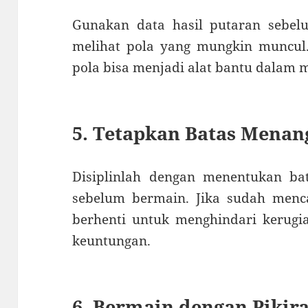
Gunakan data hasil putaran sebelu
melihat pola yang mungkin muncul.
pola bisa menjadi alat bantu dalam
5. Tetapkan Batas Menan
Disiplinlah dengan menentukan b
sebelum bermain. Jika sudah menca
berhenti untuk menghindari kerugia
keuntungan.
6. Bermain dengan Pikir