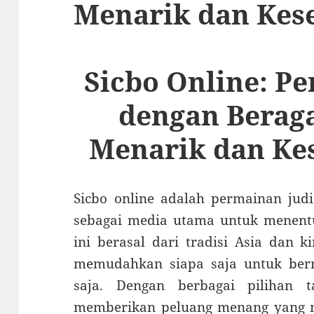
Menarik dan Kese
Sicbo Online: P
dengan Berag
Menarik dan Kes
Sicbo online adalah permainan jud
sebagai media utama untuk menentu
ini berasal dari tradisi Asia dan k
memudahkan siapa saja untuk ber
saja. Dengan berbagai pilihan t
memberikan peluang menang yang m