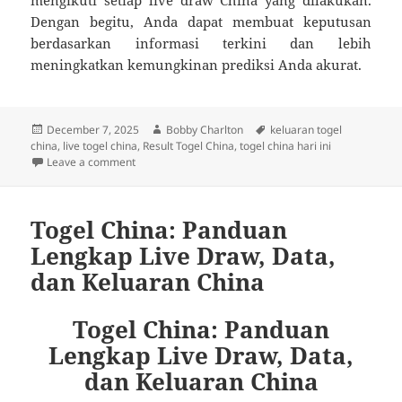
mengikuti setiap live draw China yang dilakukan.
Dengan begitu, Anda dapat membuat keputusan
berdasarkan informasi terkini dan lebih
meningkatkan kemungkinan prediksi Anda akurat.
Posted
Author
Tags
December 7, 2025
Bobby Charlton
keluaran togel
on
china
,
live togel china
,
Result Togel China
,
togel china hari ini
on Togel China: Panduan Lengkap dan Live Draw Terki
Leave a comment
Togel China: Panduan
Lengkap Live Draw, Data,
dan Keluaran China
Togel China: Panduan
Lengkap Live Draw, Data,
dan Keluaran China