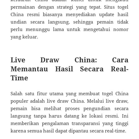
permainan dengan strategi yang tepat. Situs togel
China resmi biasanya menyediakan update hasil
undian secara langsung, sehingga pemain tidak
perlu menunggu lama untuk mengetahui nomor
yang keluar.
Live Draw China: Cara
Memantau Hasil Secara Real-
Time
Salah satu fitur utama yang membuat togel China
populer adalah live draw China. Melalui live draw,
pemain bisa melihat proses pengundian secara
langsung tanpa harus datang ke lokasi resmi. Ini
memberikan pengalaman transparansi yang tinggi
karena semua hasil dapat dipantau secara real-time.