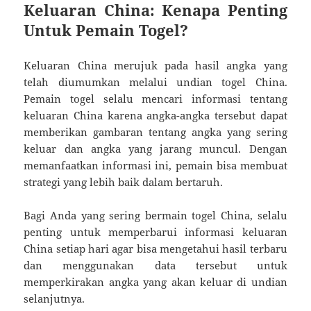
Keluaran China: Kenapa Penting
Untuk Pemain Togel?
Keluaran China merujuk pada hasil angka yang
telah diumumkan melalui undian togel China.
Pemain togel selalu mencari informasi tentang
keluaran China karena angka-angka tersebut dapat
memberikan gambaran tentang angka yang sering
keluar dan angka yang jarang muncul. Dengan
memanfaatkan informasi ini, pemain bisa membuat
strategi yang lebih baik dalam bertaruh.
Bagi Anda yang sering bermain togel China, selalu
penting untuk memperbarui informasi keluaran
China setiap hari agar bisa mengetahui hasil terbaru
dan menggunakan data tersebut untuk
memperkirakan angka yang akan keluar di undian
selanjutnya.