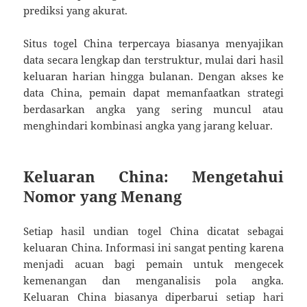
prediksi yang akurat.
Situs togel China terpercaya biasanya menyajikan
data secara lengkap dan terstruktur, mulai dari hasil
keluaran harian hingga bulanan. Dengan akses ke
data China, pemain dapat memanfaatkan strategi
berdasarkan angka yang sering muncul atau
menghindari kombinasi angka yang jarang keluar.
Keluaran China: Mengetahui
Nomor yang Menang
Setiap hasil undian togel China dicatat sebagai
keluaran China. Informasi ini sangat penting karena
menjadi acuan bagi pemain untuk mengecek
kemenangan dan menganalisis pola angka.
Keluaran China biasanya diperbarui setiap hari