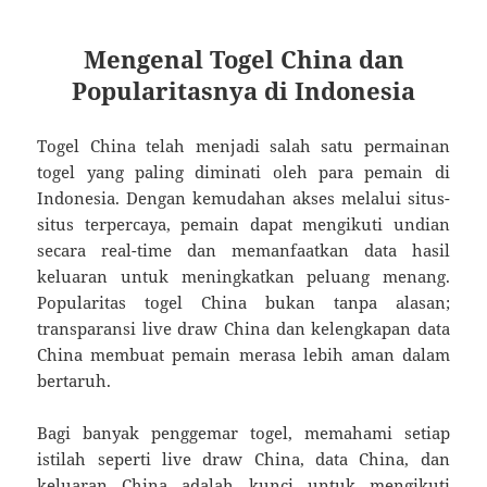
Mengenal Togel China dan
Popularitasnya di Indonesia
Togel China telah menjadi salah satu permainan
togel yang paling diminati oleh para pemain di
Indonesia. Dengan kemudahan akses melalui situs-
situs terpercaya, pemain dapat mengikuti undian
secara real-time dan memanfaatkan data hasil
keluaran untuk meningkatkan peluang menang.
Popularitas togel China bukan tanpa alasan;
transparansi live draw China dan kelengkapan data
China membuat pemain merasa lebih aman dalam
bertaruh.
Bagi banyak penggemar togel, memahami setiap
istilah seperti live draw China, data China, dan
keluaran China adalah kunci untuk mengikuti