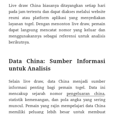
Live draw China biasanya ditayangkan setiap hari
pada jam tertentu dan dapat diakses melalui website
resmi atau platform aplikasi yang menyediakan
layanan togel. Dengan menonton live draw, pemain
dapat langsung mencatat nomor yang keluar dan
menggunakannya sebagai referensi untuk analisis
berikutnya.
Data China: Sumber Informasi
untuk Analisis
Selain live draw, data China menjadi sumber
informasi penting bagi pemain togel. Data ini
mencakup sejarah nomor
pengeluaran china
,
statistik kemenangan, dan pola angka yang sering
muncul. Pemain yang rajin mempelajari data China
memiliki peluang lebih besar untuk membuat