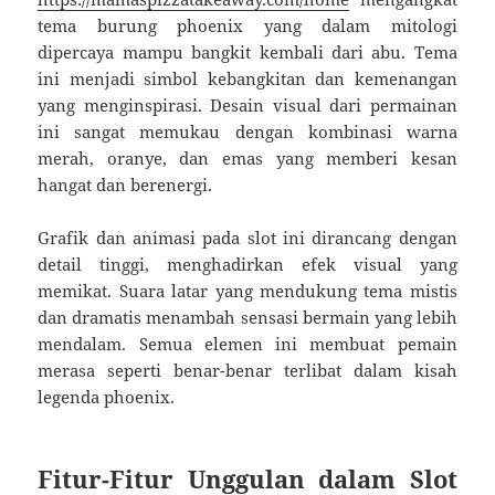
tema burung phoenix yang dalam mitologi
dipercaya mampu bangkit kembali dari abu. Tema
ini menjadi simbol kebangkitan dan kemenangan
yang menginspirasi. Desain visual dari permainan
ini sangat memukau dengan kombinasi warna
merah, oranye, dan emas yang memberi kesan
hangat dan berenergi.
Grafik dan animasi pada slot ini dirancang dengan
detail tinggi, menghadirkan efek visual yang
memikat. Suara latar yang mendukung tema mistis
dan dramatis menambah sensasi bermain yang lebih
mendalam. Semua elemen ini membuat pemain
merasa seperti benar-benar terlibat dalam kisah
legenda phoenix.
Fitur-Fitur Unggulan dalam Slot