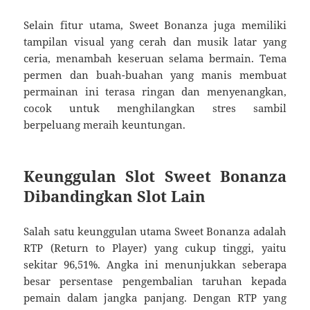
Selain fitur utama, Sweet Bonanza juga memiliki
tampilan visual yang cerah dan musik latar yang
ceria, menambah keseruan selama bermain. Tema
permen dan buah-buahan yang manis membuat
permainan ini terasa ringan dan menyenangkan,
cocok untuk menghilangkan stres sambil
berpeluang meraih keuntungan.
Keunggulan Slot Sweet Bonanza
Dibandingkan Slot Lain
Salah satu keunggulan utama Sweet Bonanza adalah
RTP (Return to Player) yang cukup tinggi, yaitu
sekitar 96,51%. Angka ini menunjukkan seberapa
besar persentase pengembalian taruhan kepada
pemain dalam jangka panjang. Dengan RTP yang