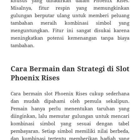
khusus yang dihadirkan dalam Phoenix Rises.
Misalnya, fitur respin yang memungkinkan
gulungan berputar ulang untuk memberi peluang
tambahan meraih kombinasi simbol yang
menguntungkan. Fitur ini sangat disukai karena
meningkatkan potensi kemenangan tanpa biaya
tambahan.
Cara Bermain dan Strategi di Slot
Phoenix Rises
Cara bermain slot Phoenix Rises cukup sederhana
dan mudah dipahami oleh pemula sekalipun.
Pemain hanya perlu menentukan taruhan yang
diinginkan, lalu memutar gulungan untuk mencari
kombinasi simbol yang sesuai dengan tabel
pembayaran. Setiap simbol memiliki nilai berbeda,
dan kombinasi tertentu memberikan hadiah yang