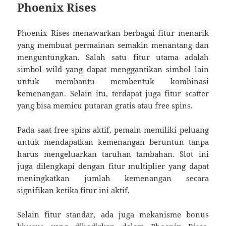
Phoenix Rises
Phoenix Rises menawarkan berbagai fitur menarik
yang membuat permainan semakin menantang dan
menguntungkan. Salah satu fitur utama adalah
simbol wild yang dapat menggantikan simbol lain
untuk membantu membentuk kombinasi
kemenangan. Selain itu, terdapat juga fitur scatter
yang bisa memicu putaran gratis atau free spins.
Pada saat free spins aktif, pemain memiliki peluang
untuk mendapatkan kemenangan beruntun tanpa
harus mengeluarkan taruhan tambahan. Slot ini
juga dilengkapi dengan fitur multiplier yang dapat
meningkatkan jumlah kemenangan secara
signifikan ketika fitur ini aktif.
Selain fitur standar, ada juga mekanisme bonus