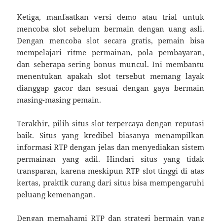
Ketiga, manfaatkan versi demo atau trial untuk
mencoba slot sebelum bermain dengan uang asli.
Dengan mencoba slot secara gratis, pemain bisa
mempelajari ritme permainan, pola pembayaran,
dan seberapa sering bonus muncul. Ini membantu
menentukan apakah slot tersebut memang layak
dianggap gacor dan sesuai dengan gaya bermain
masing-masing pemain.
Terakhir, pilih situs slot terpercaya dengan reputasi
baik. Situs yang kredibel biasanya menampilkan
informasi RTP dengan jelas dan menyediakan sistem
permainan yang adil. Hindari situs yang tidak
transparan, karena meskipun RTP slot tinggi di atas
kertas, praktik curang dari situs bisa mempengaruhi
peluang kemenangan.
Dengan memahami RTP dan strategi bermain yang