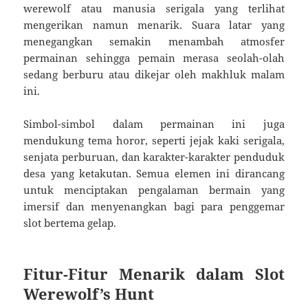
werewolf atau manusia serigala yang terlihat
mengerikan namun menarik. Suara latar yang
menegangkan semakin menambah atmosfer
permainan sehingga pemain merasa seolah-olah
sedang berburu atau dikejar oleh makhluk malam
ini.
Simbol-simbol dalam permainan ini juga
mendukung tema horor, seperti jejak kaki serigala,
senjata perburuan, dan karakter-karakter penduduk
desa yang ketakutan. Semua elemen ini dirancang
untuk menciptakan pengalaman bermain yang
imersif dan menyenangkan bagi para penggemar
slot bertema gelap.
Fitur-Fitur Menarik dalam Slot
Werewolf’s Hunt