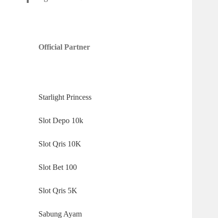
Official Partner
Starlight Princess
Slot Depo 10k
Slot Qris 10K
Slot Bet 100
Slot Qris 5K
Sabung Ayam