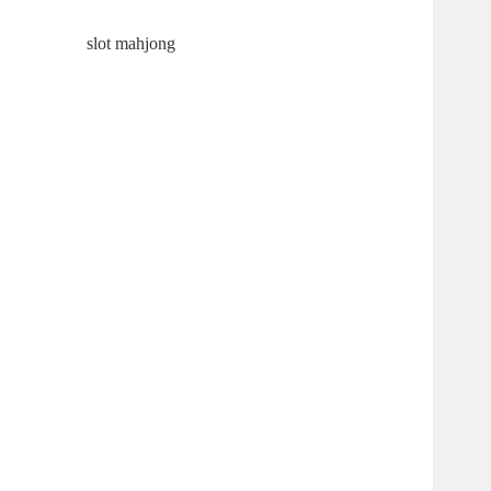
slot mahjong