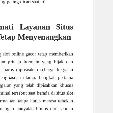
g paling dicari saat ini.
ati Layanan Situs
 Tetap Menyenangkan
e
slot online gacor tetap memberikan
kan prinsip bermain yang bijak dan
r harus diposisikan sebagai kegiatan
penghasilan utama. Langkah pertama
ggaran yang telah dipisahkan khusus
nal tersebut saat berada di situs slot
rmainan tanpa harus merasa tertekan
menangan hanyalah bonus dari sebuah