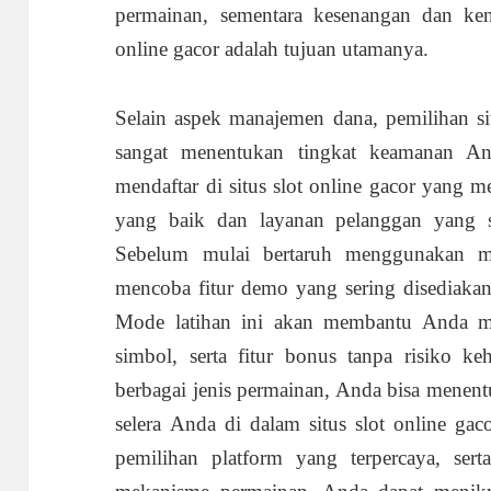
permainan, sementara kesenangan dan ken
online gacor adalah tujuan utamanya.
Selain aspek manajemen dana, pemilihan sit
sangat menentukan tingkat keamanan An
mendaftar di situs slot online gacor yang m
yang baik dan layanan pelanggan yang si
Sebelum mulai bertaruh menggunakan mo
mencoba fitur demo yang sering disediakan o
Mode latihan ini akan membantu Anda m
simbol, serta fitur bonus tanpa risiko 
berbagai jenis permainan, Anda bisa menen
selera Anda di dalam situs slot online ga
pemilihan platform yang terpercaya, ser