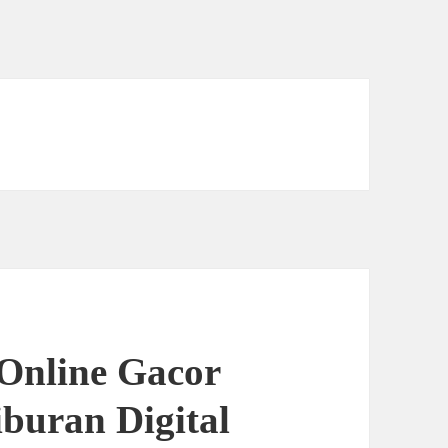
 Online Gacor
buran Digital