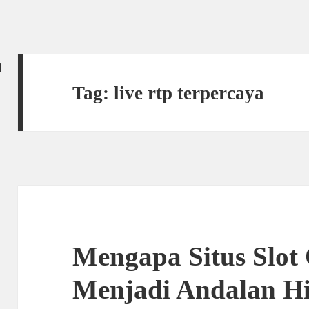
m
Tag:
live rtp terpercaya
Mengapa Situs Slot
Menjadi Andalan Hi