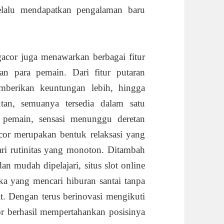
elalu mendapatkan pengalaman baru
gacor juga menawarkan berbagai fitur
n para pemain. Dari fitur putaran
mberikan keuntungan lebih, hingga
tan, semuanya tersedia dalam satu
k pemain, sensasi menunggu deretan
acor merupakan bentuk relaksasi yang
ari rutinitas yang monoton. Ditambah
an mudah dipelajari, situs slot online
ka yang mencari hiburan santai tanpa
t. Dengan terus berinovasi mengikuti
acor berhasil mempertahankan posisinya