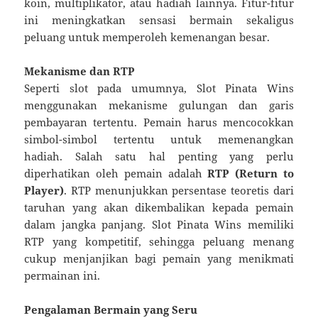
koin, multiplikator, atau hadiah lainnya. Fitur-fitur
ini meningkatkan sensasi bermain sekaligus
peluang untuk memperoleh kemenangan besar.
Mekanisme dan RTP
Seperti slot pada umumnya, Slot Pinata Wins
menggunakan mekanisme gulungan dan garis
pembayaran tertentu. Pemain harus mencocokkan
simbol-simbol tertentu untuk memenangkan
hadiah. Salah satu hal penting yang perlu
diperhatikan oleh pemain adalah
RTP (Return to
Player)
. RTP menunjukkan persentase teoretis dari
taruhan yang akan dikembalikan kepada pemain
dalam jangka panjang. Slot Pinata Wins memiliki
RTP yang kompetitif, sehingga peluang menang
cukup menjanjikan bagi pemain yang menikmati
permainan ini.
Pengalaman Bermain yang Seru