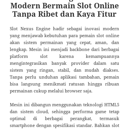
Modern Bermain Slot Online
Tanpa Ribet dan Kaya Fitur
Slot Nexus Engine hadir sebagai inovasi modern
yang menjawab kebutuhan para pemain slot online
akan sistem permainan yang cepat, aman, dan
lengkap. Mesin ini menjadi backbone dari berbagai
platform slot karena kemampuannya
mengintegrasikan banyak provider dalam satu
sistem yang ringan, stabil, dan mudah diakses.
Tanpa perlu unduhan aplikasi tambahan, pemain
bisa langsung menikmati ratusan hingga ribuan
permainan cukup melalui browser saja.
Mesin ini dibangun menggunakan teknologi HTML5
dan sistem cloud, sehingga performa game tetap
optimal di berbagai perangkat, termasuk
smartphone dengan spesifikasi standar. Bahkan slot