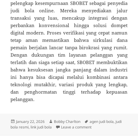
pelengkap kesempurnaan SBOBET sebagai penyedia
judi bola online. Mereka menyediakan jalur
transaksi yang luas, mencakup integrasi dengan
perbankan konvensional hingga solusi dompet
digital modern. Proses verifikasi yang cepat namun
tetap aman memastikan bahwa sirkulasi dana
pemain berjalan lancar tanpa birokrasi yang rumit.
Dengan dukungan tim layanan pelanggan yang
terlatih dan siaga setiap saat, SBOBET membuktikan
bahwa kesuksesan jangka panjang dalam industri
ini hanya bisa dicapai melalui kombinasi antara
teknologi mutakhir, variasi produk yang lengkap,
dan penghormatan tinggi terhadap kepuasan
pelanggan.
Posted
Author
Tags
January 22, 2026
Bobby Charlton
agen judi bola
,
judi
on
on Integritas SBOBET sebag
bola resmi
,
link judi bola
Leave a comment