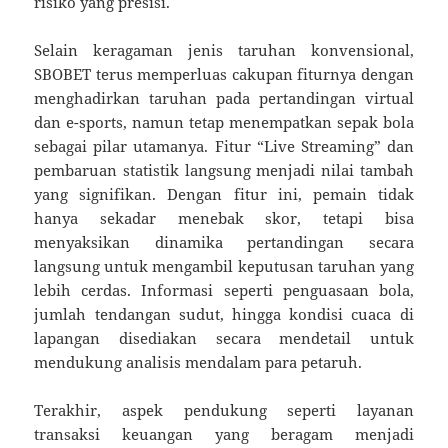
risiko yang presisi.
Selain keragaman jenis taruhan konvensional,
SBOBET terus memperluas cakupan fiturnya dengan
menghadirkan taruhan pada pertandingan virtual
dan e-sports, namun tetap menempatkan sepak bola
sebagai pilar utamanya. Fitur “Live Streaming” dan
pembaruan statistik langsung menjadi nilai tambah
yang signifikan. Dengan fitur ini, pemain tidak
hanya sekadar menebak skor, tetapi bisa
menyaksikan dinamika pertandingan secara
langsung untuk mengambil keputusan taruhan yang
lebih cerdas. Informasi seperti penguasaan bola,
jumlah tendangan sudut, hingga kondisi cuaca di
lapangan disediakan secara mendetail untuk
mendukung analisis mendalam para petaruh.
Terakhir, aspek pendukung seperti layanan
transaksi keuangan yang beragam menjadi