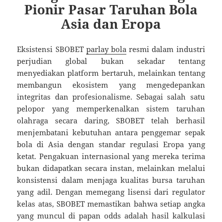
Pionir Pasar Taruhan Bola
Asia dan Eropa
Eksistensi SBOBET
parlay bola
resmi dalam industri
perjudian global bukan sekadar tentang
menyediakan platform bertaruh, melainkan tentang
membangun ekosistem yang mengedepankan
integritas dan profesionalisme. Sebagai salah satu
pelopor yang memperkenalkan sistem taruhan
olahraga secara daring, SBOBET telah berhasil
menjembatani kebutuhan antara penggemar sepak
bola di Asia dengan standar regulasi Eropa yang
ketat. Pengakuan internasional yang mereka terima
bukan didapatkan secara instan, melainkan melalui
konsistensi dalam menjaga kualitas bursa taruhan
yang adil. Dengan memegang lisensi dari regulator
kelas atas, SBOBET memastikan bahwa setiap angka
yang muncul di papan odds adalah hasil kalkulasi