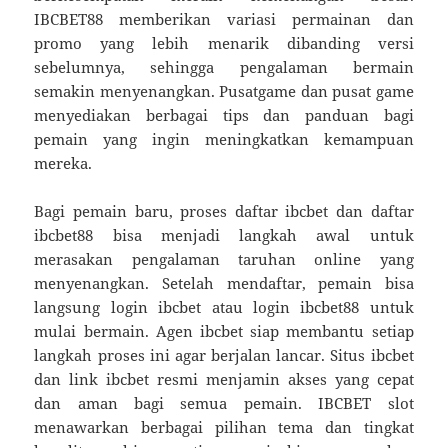
IBCBET88 memberikan variasi permainan dan
promo yang lebih menarik dibanding versi
sebelumnya, sehingga pengalaman bermain
semakin menyenangkan. Pusatgame dan pusat game
menyediakan berbagai tips dan panduan bagi
pemain yang ingin meningkatkan kemampuan
mereka.
Bagi pemain baru, proses daftar ibcbet dan daftar
ibcbet88 bisa menjadi langkah awal untuk
merasakan pengalaman taruhan online yang
menyenangkan. Setelah mendaftar, pemain bisa
langsung login ibcbet atau login ibcbet88 untuk
mulai bermain. Agen ibcbet siap membantu setiap
langkah proses ini agar berjalan lancar. Situs ibcbet
dan link ibcbet resmi menjamin akses yang cepat
dan aman bagi semua pemain. IBCBET slot
menawarkan berbagai pilihan tema dan tingkat