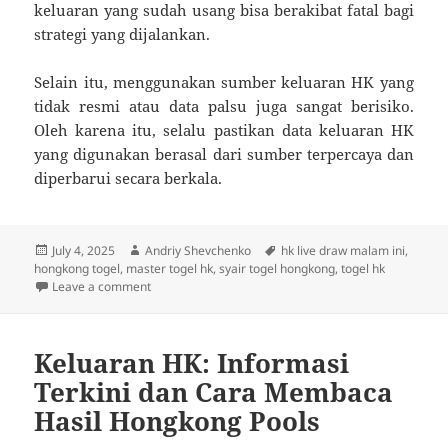
keluaran yang sudah usang bisa berakibat fatal bagi
strategi yang dijalankan.
Selain itu, menggunakan sumber keluaran HK yang
tidak resmi atau data palsu juga sangat berisiko.
Oleh karena itu, selalu pastikan data keluaran HK
yang digunakan berasal dari sumber terpercaya dan
diperbarui secara berkala.
Posted
Author
Tags
July 4, 2025
Andriy Shevchenko
hk live draw malam ini
,
on
hongkong togel
,
master togel hk
,
syair togel hongkong
,
togel hk
on Mengenal Keluaran HK dan Pentingnya dalam Dun
Leave a comment
Keluaran HK: Informasi
Terkini dan Cara Membaca
Hasil Hongkong Pools