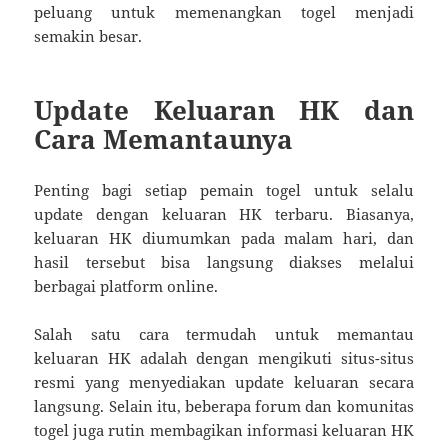
peluang untuk memenangkan togel menjadi
semakin besar.
Update Keluaran HK dan
Cara Memantaunya
Penting bagi setiap pemain togel untuk selalu
update dengan keluaran HK terbaru. Biasanya,
keluaran HK diumumkan pada malam hari, dan
hasil tersebut bisa langsung diakses melalui
berbagai platform online.
Salah satu cara termudah untuk memantau
keluaran HK adalah dengan mengikuti situs-situs
resmi yang menyediakan update keluaran secara
langsung. Selain itu, beberapa forum dan komunitas
togel juga rutin membagikan informasi keluaran HK