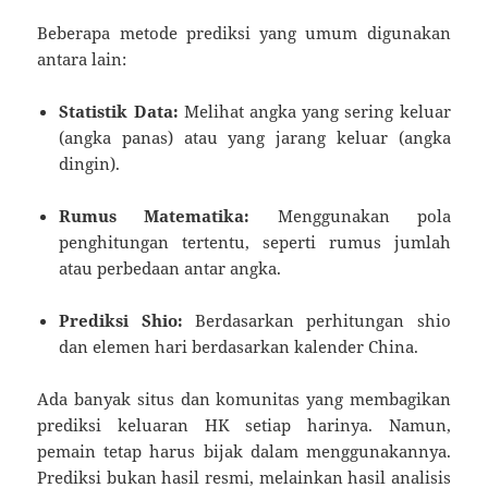
Beberapa metode prediksi yang umum digunakan
antara lain:
Statistik Data:
Melihat angka yang sering keluar
(angka panas) atau yang jarang keluar (angka
dingin).
Rumus Matematika:
Menggunakan pola
penghitungan tertentu, seperti rumus jumlah
atau perbedaan antar angka.
Prediksi Shio:
Berdasarkan perhitungan shio
dan elemen hari berdasarkan kalender China.
Ada banyak situs dan komunitas yang membagikan
prediksi keluaran HK setiap harinya. Namun,
pemain tetap harus bijak dalam menggunakannya.
Prediksi bukan hasil resmi, melainkan hasil analisis