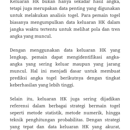
Keluaran HK bukan hanya sekadar hasil angka,
tetapi juga merupakan data penting yang digunakan
untuk melakukan analisis togel. Para pemain togel
biasanya mengumpulkan data keluaran HK dalam
jangka waktu tertentu untuk melihat pola dan tren
angka yang muncul.
Dengan menggunakan data keluaran HK yang
lengkap, pemain dapat mengidentifikasi angka-
angka yang sering keluar maupun yang jarang
muncul. Hal ini menjadi dasar untuk membuat
prediksi angka togel berikutnya dengan tingkat
keberhasilan yang lebih tinggi.
Selain itu, keluaran HK juga sering dijadikan
referensi dalam berbagai strategi bermain togel
seperti metode statistik, metode numerik, hingga
teknik penghitungan probabilitas. Dengan strategi
yang tepat dan data keluaran HK yang akurat,