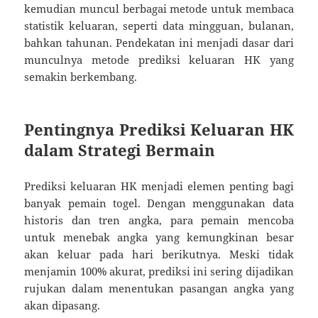
kemudian muncul berbagai metode untuk membaca
statistik keluaran, seperti data mingguan, bulanan,
bahkan tahunan. Pendekatan ini menjadi dasar dari
munculnya metode prediksi keluaran HK yang
semakin berkembang.
Pentingnya Prediksi Keluaran HK
dalam Strategi Bermain
Prediksi keluaran HK menjadi elemen penting bagi
banyak pemain togel. Dengan menggunakan data
historis dan tren angka, para pemain mencoba
untuk menebak angka yang kemungkinan besar
akan keluar pada hari berikutnya. Meski tidak
menjamin 100% akurat, prediksi ini sering dijadikan
rujukan dalam menentukan pasangan angka yang
akan dipasang.