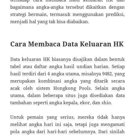
bagaimana angka-angka tersebut dikaitkan dengan
strategi bermain, termasuk menggunakan prediksi,
menjadi hal yang tak bisa diabaikan.
Cara Membaca Data Keluaran HK
Data keluaran HK biasanya disajikan dalam bentuk
tabel atau daftar angka hasil undian harian. Setiap
hasil terdiri dari 4 angka utama, misalnya 9482, yang
merupakan kombinasi angka yang ditarik secara
acak oleh sistem Hongkong Pools. Selain angka
utama, dalam beberapa situs juga disediakan data
tambahan seperti angka kepala, ekor, dan shio.
Untuk pemain yang serius, mereka tidak hanya
melihat angka hari ini saja, tetapi juga mengamati
pola angka dari hari-hari sebelumnya. Dari sinilah