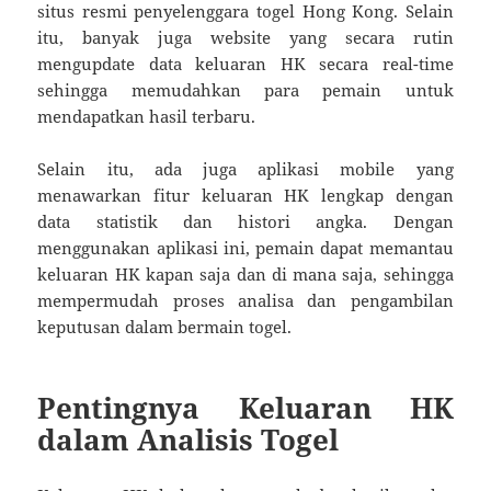
situs resmi penyelenggara togel Hong Kong. Selain
itu, banyak juga website yang secara rutin
mengupdate data keluaran HK secara real-time
sehingga memudahkan para pemain untuk
mendapatkan hasil terbaru.
Selain itu, ada juga aplikasi mobile yang
menawarkan fitur keluaran HK lengkap dengan
data statistik dan histori angka. Dengan
menggunakan aplikasi ini, pemain dapat memantau
keluaran HK kapan saja dan di mana saja, sehingga
mempermudah proses analisa dan pengambilan
keputusan dalam bermain togel.
Pentingnya Keluaran HK
dalam Analisis Togel