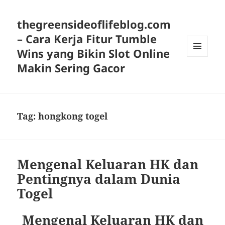
thegreensideoflifeblog.com
– Cara Kerja Fitur Tumble
Wins yang Bikin Slot Online
MENU
Makin Sering Gacor
AND
WIDGETS
Tag:
hongkong togel
Mengenal Keluaran HK dan
Pentingnya dalam Dunia
Togel
Mengenal Keluaran HK dan