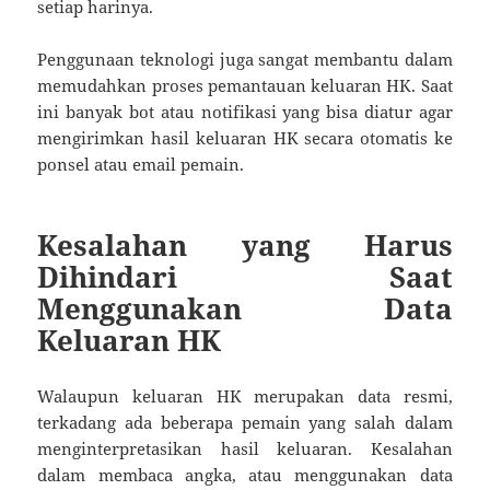
setiap harinya.
Penggunaan teknologi juga sangat membantu dalam
memudahkan proses pemantauan keluaran HK. Saat
ini banyak bot atau notifikasi yang bisa diatur agar
mengirimkan hasil keluaran HK secara otomatis ke
ponsel atau email pemain.
Kesalahan yang Harus
Dihindari Saat
Menggunakan Data
Keluaran HK
Walaupun keluaran HK merupakan data resmi,
terkadang ada beberapa pemain yang salah dalam
menginterpretasikan hasil keluaran. Kesalahan
dalam membaca angka, atau menggunakan data