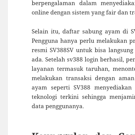
berpengalaman dalam menyediaka
online dengan sistem yang fair dan t
Selain itu, daftar sabung ayam di 
Pengguna hanya perlu melakukan pro
resmi SV388SV untuk bisa langsung 
ada. Setelah sv388 login berhasil, 
layanan termasuk taruhan, menont
melakukan transaksi dengan aman 
ayam seperti SV388 menyediakan 
teknologi terkini sehingga menj
data penggunanya.