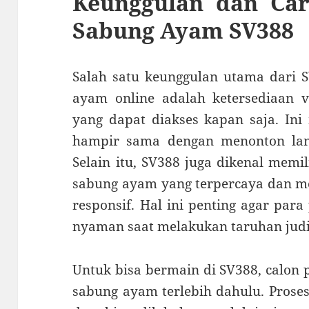
Keunggulan dan Car
Sabung Ayam SV388
Salah satu keunggulan utama dari S
ayam online adalah ketersediaan v
yang dapat diakses kapan saja. In
hampir sama dengan menonton lan
Selain itu, SV388 juga dikenal memil
sabung ayam yang terpercaya dan me
responsif. Hal ini penting agar pa
nyaman saat melakukan taruhan jud
Untuk bisa bermain di SV388, calon
sabung ayam terlebih dahulu. Prose