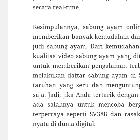
secara real-time.
Kesimpulannya, sabung ayam online
memberikan banyak kemudahan dan 
judi sabung ayam. Dari kemudahan 
kualitas video sabung ayam yang d
untuk memberikan pengalaman terb
melakukan daftar sabung ayam di 
taruhan yang seru dan menguntun
saja. Jadi, jika Anda tertarik denga
ada salahnya untuk mencoba ber
terpercaya seperti SV388 dan rasa
nyata di dunia digital.