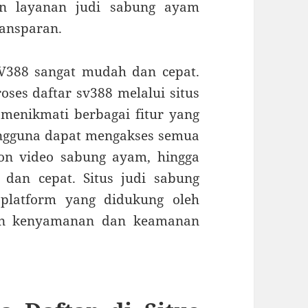
n layanan judi sabung ayam
ransparan.
SV388 sangat mudah dan cepat.
ses daftar sv388 melalui situs
menikmati berbagai fitur yang
pengguna dapat mengakses semua
on video sabung ayam, hingga
dan cepat. Situs judi sabung
platform yang didukung oleh
amin kenyamanan dan keamanan