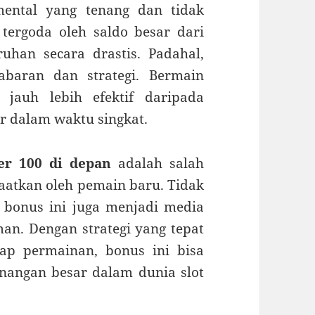
mental yang tenang dan tidak
tergoda oleh saldo besar dari
han secara drastis. Padahal,
baran dan strategi. Bermain
 jauh lebih efektif daripada
 dalam waktu singkat.
r 100 di depan
adalah salah
aatkan oleh pemain baru. Tidak
bonus ini juga menjadi media
an. Dengan strategi yang tepat
p permainan, bonus ini bisa
angan besar dalam dunia slot