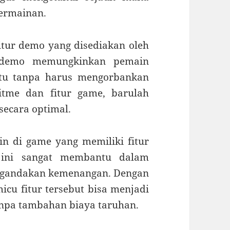
permainan.
fitur demo yang disediakan oleh
e demo memungkinkan pemain
ntu tanpa harus mengorbankan
ritme dan fitur game, barulah
secara optimal.
n di game yang memiliki fitur
ur ini sangat membantu dalam
ggandakan kemenangan. Dengan
u fitur tersebut bisa menjadi
anpa tambahan biaya taruhan.