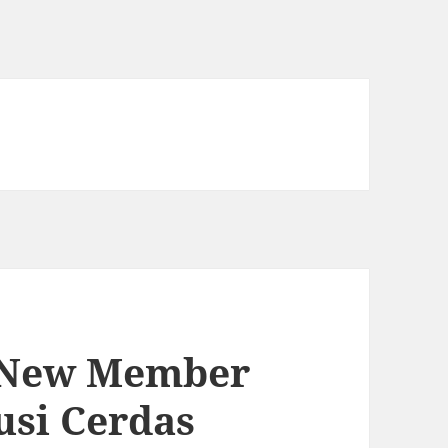
 New Member
usi Cerdas