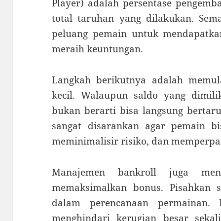
Player) adalah persentase pengemb
total taruhan yang dilakukan. Sema
peluang pemain untuk mendapatka
meraih keuntungan.
Langkah berikutnya adalah memul
kecil. Walaupun saldo yang dimili
bukan berarti bisa langsung bertaru
sangat disarankan agar pemain b
meminimalisir risiko, dan memperpa
Manajemen bankroll juga men
memaksimalkan bonus. Pisahkan 
dalam perencanaan permainan. 
menghindari kerugian besar seka