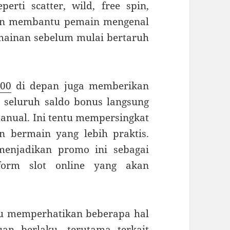
erti scatter, wild, free spin,
akan membantu pemain mengenal
mainan sebelum mulai bertaruh
00
di depan juga memberikan
seluruh saldo bonus langsung
anual. Ini tentu mempersingkat
 bermain yang lebih praktis.
menjadikan promo ini sebagai
form slot online yang akan
u memperhatikan beberapa hal
uan berlaku, terutama terkait