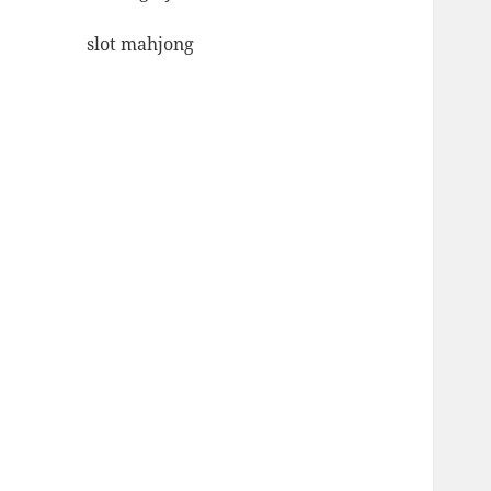
slot mahjong