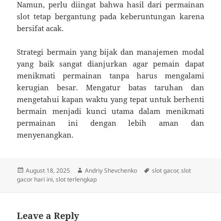
Namun, perlu diingat bahwa hasil dari permainan
slot tetap bergantung pada keberuntungan karena
bersifat acak.
Strategi bermain yang bijak dan manajemen modal
yang baik sangat dianjurkan agar pemain dapat
menikmati permainan tanpa harus mengalami
kerugian besar. Mengatur batas taruhan dan
mengetahui kapan waktu yang tepat untuk berhenti
bermain menjadi kunci utama dalam menikmati
permainan ini dengan lebih aman dan
menyenangkan.
Posted
Author
Tags
August 18, 2025
Andriy Shevchenko
slot gacor
,
slot
on
gacor hari ini
,
slot terlengkap
Leave a Reply