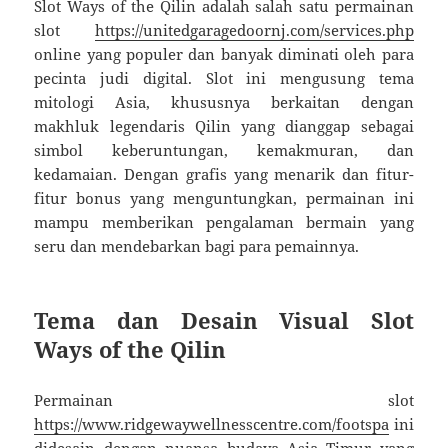
Slot Ways of the Qilin adalah salah satu permainan
slot
https://unitedgaragedoornj.com/services.php
online yang populer dan banyak diminati oleh para
pecinta judi digital. Slot ini mengusung tema
mitologi Asia, khususnya berkaitan dengan
makhluk legendaris Qilin yang dianggap sebagai
simbol keberuntungan, kemakmuran, dan
kedamaian. Dengan grafis yang menarik dan fitur-
fitur bonus yang menguntungkan, permainan ini
mampu memberikan pengalaman bermain yang
seru dan mendebarkan bagi para pemainnya.
Tema dan Desain Visual Slot
Ways of the Qilin
Permainan slot
https://www.ridgewaywellnesscentre.com/footspa
ini