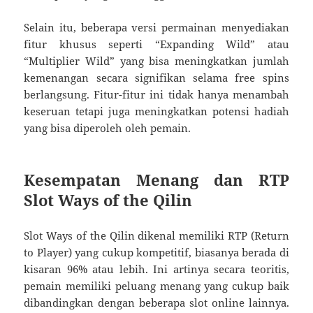
Selain itu, beberapa versi permainan menyediakan
fitur khusus seperti “Expanding Wild” atau
“Multiplier Wild” yang bisa meningkatkan jumlah
kemenangan secara signifikan selama free spins
berlangsung. Fitur-fitur ini tidak hanya menambah
keseruan tetapi juga meningkatkan potensi hadiah
yang bisa diperoleh oleh pemain.
Kesempatan Menang dan RTP
Slot Ways of the Qilin
Slot Ways of the Qilin dikenal memiliki RTP (Return
to Player) yang cukup kompetitif, biasanya berada di
kisaran 96% atau lebih. Ini artinya secara teoritis,
pemain memiliki peluang menang yang cukup baik
dibandingkan dengan beberapa slot online lainnya.