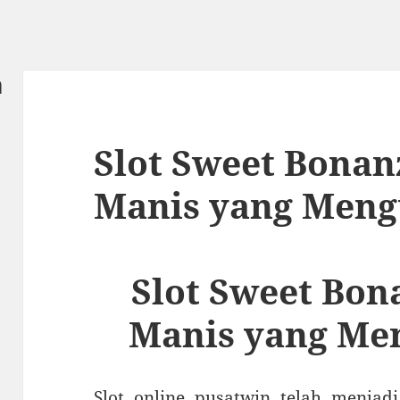
m
Slot Sweet Bonan
Manis yang Men
Slot Sweet Bon
Manis yang Me
Slot online
pusatwin
telah menjadi