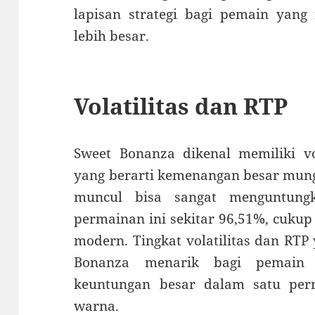
lapisan strategi bagi pemain yang
lebih besar.
Volatilitas dan RTP
Sweet Bonanza dikenal memiliki vol
yang berarti kemenangan besar mungki
muncul bisa sangat menguntungk
permainan ini sekitar 96,51%, cukup 
modern. Tingkat volatilitas dan RT
Bonanza menarik bagi pemain 
keuntungan besar dalam satu pe
warna.