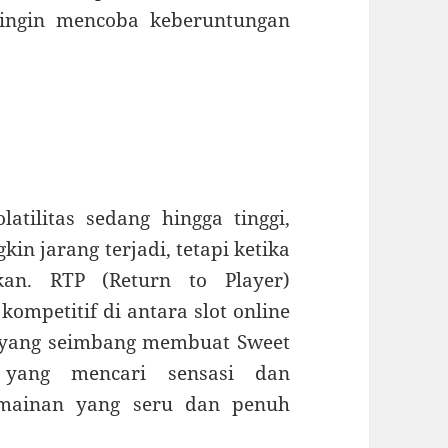
 ingin mencoba keberuntungan
atilitas sedang hingga tinggi,
n jarang terjadi, tetapi ketika
an. RTP (Return to Player)
kompetitif di antara slot online
P yang seimbang membuat Sweet
yang mencari sensasi dan
rmainan yang seru dan penuh