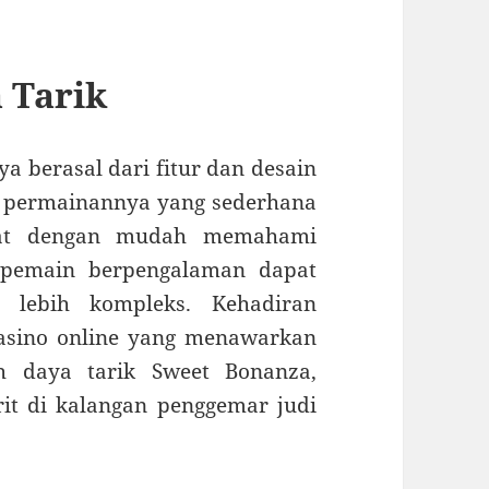
 Tarik
a berasal dari fitur dan desain
ep permainannya yang sederhana
pat dengan mudah memahami
 pemain berpengalaman dapat
g lebih kompleks. Kehadiran
asino online yang menawarkan
 daya tarik Sweet Bonanza,
rit di kalangan penggemar judi