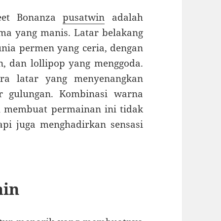
weet Bonanza
pusatwin
adalah
ma yang manis. Latar belakang
ia permen yang ceria, dengan
, dan lollipop yang menggoda.
ara latar yang menyenangkan
 gulungan. Kombinasi warna
u membuat permainan ini tidak
api juga menghadirkan sensasi
ain