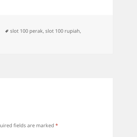
Tags
slot 100 perak
,
slot 100 rupiah
,
uired fields are marked
*