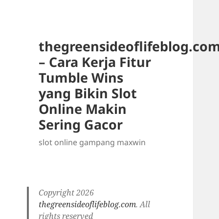
thegreensideoflifeblog.co
– Cara Kerja Fitur
Tumble Wins
yang Bikin Slot
Online Makin
Sering Gacor
slot online gampang maxwin
Copyright 2026
thegreensideoflifeblog.com
. All
rights reserved