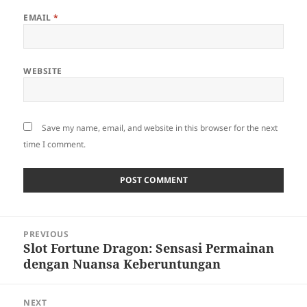
EMAIL
*
WEBSITE
Save my name, email, and website in this browser for the next
time I comment.
Post
PREVIOUS
navigation
Slot Fortune Dragon: Sensasi Permainan
Previous
dengan Nuansa Keberuntungan
post:
NEXT