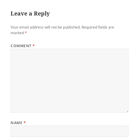
Leave a Reply
Your email address will not be published.
Required fields are
marked
*
COMMENT
*
NAME
*