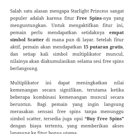
Salah satu alasan mengapa Starlight Princess sangat
populer adalah karena fitur
Free Spins
-nya yang
menguntungkan. Untuk mengaktifkan fitur ini,
pemain perlu mendapatkan setidaknya
empat
simbol Scatter
di mana pun di layar. Setelah fitur
aktif, pemain akan mendapatkan
15 putaran gratis
,
dan setiap kali simbol multiplikator muncul,
nilainya akan diakumulasikan selama sesi free spins
berlangsung.
Multiplikator ini dapat meningkatkan nilai
kemenangan secara signifikan, terutama ketika
beberapa kombinasi kemenangan muncul secara
beruntun. Bagi pemain yang ingin langsung
merasakan sensasi free spins tanpa menunggu
simbol scatter, tersedia juga opsi
“Buy Free Spins”
dengan biaya tertentu, yang memberikan akses
langsung ke fitur bonus utama.