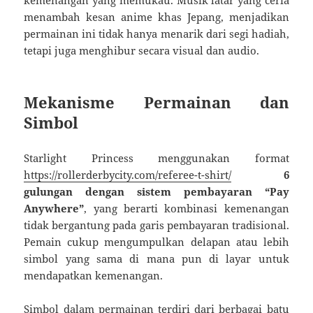
kemenangan yang memukau. Musik latar yang ceria
menambah kesan anime khas Jepang, menjadikan
permainan ini tidak hanya menarik dari segi hadiah,
tetapi juga menghibur secara visual dan audio.
Mekanisme Permainan dan
Simbol
Starlight Princess menggunakan format
https://rollerderbycity.com/referee-t-shirt/
6
gulungan dengan sistem pembayaran “Pay
Anywhere”
, yang berarti kombinasi kemenangan
tidak bergantung pada garis pembayaran tradisional.
Pemain cukup mengumpulkan delapan atau lebih
simbol yang sama di mana pun di layar untuk
mendapatkan kemenangan.
Simbol dalam permainan terdiri dari berbagai batu